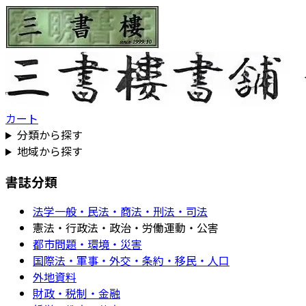
カート
分類から探す
地域から探す
書誌分類
法学一般・民法・商法・刑法・司法
憲法・行政法・政治・労働運動・公害
都市問題・環境・災害
国際法・軍事・外交・条約・移民・人口
外地資料
財政・税制・金融