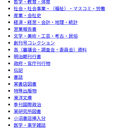
哲学・教育・体育
社会・社会事業・（福祉）・マスコミ・労働
産業・会社史
経済・経営・会計・地理・統計
営業報告書
文学・美術・工芸・考古・民俗
創刊号コレクション
各（審議会・調査会・委員会）資料
明治期刊行書
政府・官庁刊行物
伝記
書誌
某書店図書
特殊出版物
東洋文庫
季刊国際政治
某研究所図書
小沼書店挿入分
医学・薬学雑誌