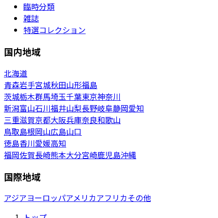
臨時分類
雑誌
特選コレクション
国内地域
北海道
青森
岩手
宮城
秋田
山形
福島
茨城
栃木
群馬
埼玉
千葉
東京
神奈川
新潟
富山
石川
福井
山梨
長野
岐阜
静岡
愛知
三重
滋賀
京都
大阪
兵庫
奈良
和歌山
鳥取
島根
岡山
広島
山口
徳島
香川
愛媛
高知
福岡
佐賀
長崎
熊本
大分
宮崎
鹿児島
沖縄
国際地域
アジア
ヨーロッパ
アメリカ
アフリカ
その他
トップ