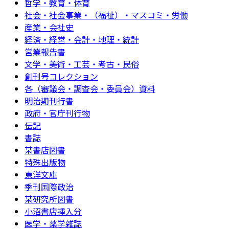
哲学・教育・体育
社会・社会事業・（福祉）・マスコミ・労働
産業・会社史
経済・経営・会計・地理・統計
営業報告書
文学・美術・工芸・考古・民俗
創刊号コレクション
各（審議会・調査会・委員会）資料
明治期刊行書
政府・官庁刊行物
伝記
書誌
某書店図書
特殊出版物
東洋文庫
季刊国際政治
某研究所図書
小沼書店挿入分
医学・薬学雑誌