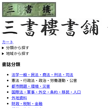
カート
分類から探す
地域から探す
書誌分類
法学一般・民法・商法・刑法・司法
憲法・行政法・政治・労働運動・公害
都市問題・環境・災害
国際法・軍事・外交・条約・移民・人口
外地資料
財政・税制・金融