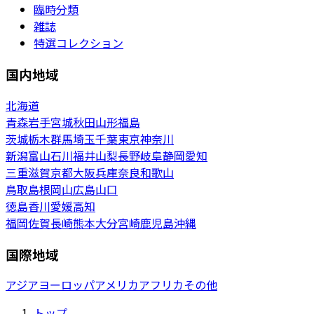
臨時分類
雑誌
特選コレクション
国内地域
北海道
青森
岩手
宮城
秋田
山形
福島
茨城
栃木
群馬
埼玉
千葉
東京
神奈川
新潟
富山
石川
福井
山梨
長野
岐阜
静岡
愛知
三重
滋賀
京都
大阪
兵庫
奈良
和歌山
鳥取
島根
岡山
広島
山口
徳島
香川
愛媛
高知
福岡
佐賀
長崎
熊本
大分
宮崎
鹿児島
沖縄
国際地域
アジア
ヨーロッパ
アメリカ
アフリカ
その他
トップ