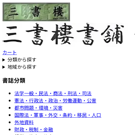
カート
分類から探す
地域から探す
書誌分類
法学一般・民法・商法・刑法・司法
憲法・行政法・政治・労働運動・公害
都市問題・環境・災害
国際法・軍事・外交・条約・移民・人口
外地資料
財政・税制・金融