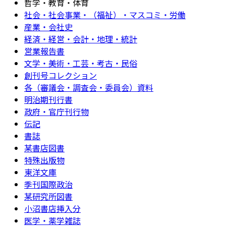
哲学・教育・体育
社会・社会事業・（福祉）・マスコミ・労働
産業・会社史
経済・経営・会計・地理・統計
営業報告書
文学・美術・工芸・考古・民俗
創刊号コレクション
各（審議会・調査会・委員会）資料
明治期刊行書
政府・官庁刊行物
伝記
書誌
某書店図書
特殊出版物
東洋文庫
季刊国際政治
某研究所図書
小沼書店挿入分
医学・薬学雑誌