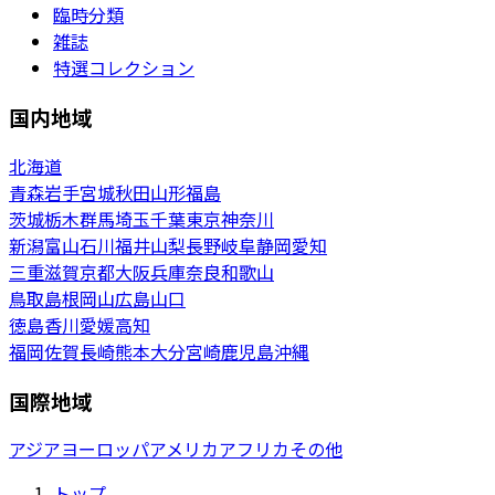
臨時分類
雑誌
特選コレクション
国内地域
北海道
青森
岩手
宮城
秋田
山形
福島
茨城
栃木
群馬
埼玉
千葉
東京
神奈川
新潟
富山
石川
福井
山梨
長野
岐阜
静岡
愛知
三重
滋賀
京都
大阪
兵庫
奈良
和歌山
鳥取
島根
岡山
広島
山口
徳島
香川
愛媛
高知
福岡
佐賀
長崎
熊本
大分
宮崎
鹿児島
沖縄
国際地域
アジア
ヨーロッパ
アメリカ
アフリカ
その他
トップ