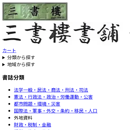
カート
分類から探す
地域から探す
書誌分類
法学一般・民法・商法・刑法・司法
憲法・行政法・政治・労働運動・公害
都市問題・環境・災害
国際法・軍事・外交・条約・移民・人口
外地資料
財政・税制・金融