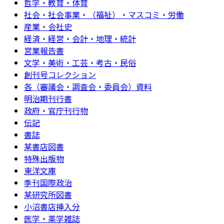
哲学・教育・体育
社会・社会事業・（福祉）・マスコミ・労働
産業・会社史
経済・経営・会計・地理・統計
営業報告書
文学・美術・工芸・考古・民俗
創刊号コレクション
各（審議会・調査会・委員会）資料
明治期刊行書
政府・官庁刊行物
伝記
書誌
某書店図書
特殊出版物
東洋文庫
季刊国際政治
某研究所図書
小沼書店挿入分
医学・薬学雑誌