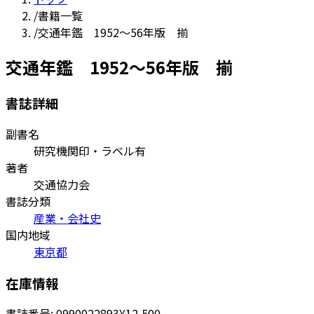
/
書籍一覧
/
交通年鑑 1952～56年版 揃
交通年鑑 1952～56年版 揃
書誌詳細
副書名
研究機関印・ラベル有
著者
交通協力会
書誌分類
産業・会社史
国内地域
東京都
在庫情報
書誌番号:
0990022893
¥12,500