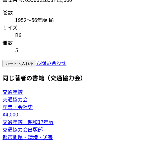
巻数
1952～56年版 揃
サイズ
B6
冊数
5
お問い合わせ
カートへ入れる
同じ著者の書籍（交通協力会）
交通年鑑
交通協力会
産業・会社史
¥
4,000
交通年鑑 昭和37年版
交通協力会出版部
都市問題・環境・災害