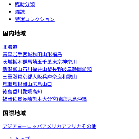
臨時分類
雑誌
特選コレクション
国内地域
北海道
青森
岩手
宮城
秋田
山形
福島
茨城
栃木
群馬
埼玉
千葉
東京
神奈川
新潟
富山
石川
福井
山梨
長野
岐阜
静岡
愛知
三重
滋賀
京都
大阪
兵庫
奈良
和歌山
鳥取
島根
岡山
広島
山口
徳島
香川
愛媛
高知
福岡
佐賀
長崎
熊本
大分
宮崎
鹿児島
沖縄
国際地域
アジア
ヨーロッパ
アメリカ
アフリカ
その他
トップ