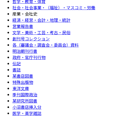
哲学・教育・体育
社会・社会事業・（福祉）・マスコミ・労働
産業・会社史
経済・経営・会計・地理・統計
営業報告書
文学・美術・工芸・考古・民俗
創刊号コレクション
各（審議会・調査会・委員会）資料
明治期刊行書
政府・官庁刊行物
伝記
書誌
某書店図書
特殊出版物
東洋文庫
季刊国際政治
某研究所図書
小沼書店挿入分
医学・薬学雑誌