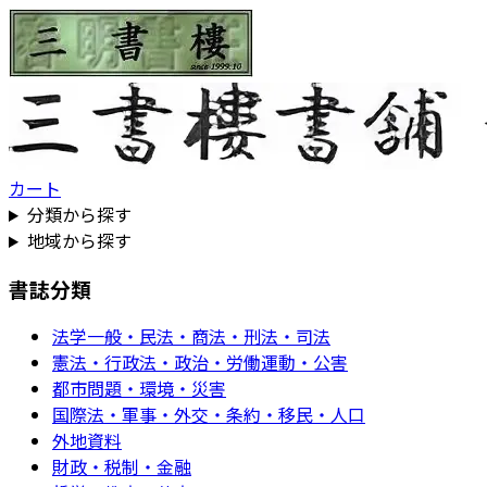
カート
分類から探す
地域から探す
書誌分類
法学一般・民法・商法・刑法・司法
憲法・行政法・政治・労働運動・公害
都市問題・環境・災害
国際法・軍事・外交・条約・移民・人口
外地資料
財政・税制・金融