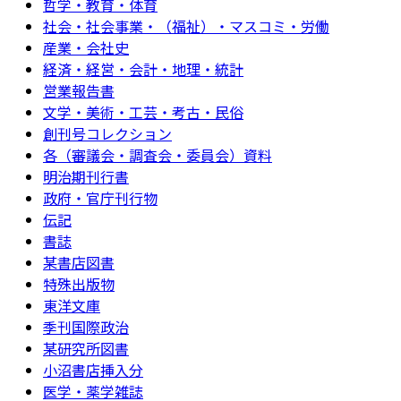
哲学・教育・体育
社会・社会事業・（福祉）・マスコミ・労働
産業・会社史
経済・経営・会計・地理・統計
営業報告書
文学・美術・工芸・考古・民俗
創刊号コレクション
各（審議会・調査会・委員会）資料
明治期刊行書
政府・官庁刊行物
伝記
書誌
某書店図書
特殊出版物
東洋文庫
季刊国際政治
某研究所図書
小沼書店挿入分
医学・薬学雑誌