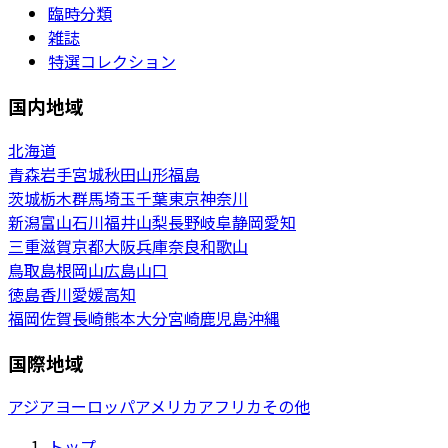
臨時分類
雑誌
特選コレクション
国内地域
北海道
青森
岩手
宮城
秋田
山形
福島
茨城
栃木
群馬
埼玉
千葉
東京
神奈川
新潟
富山
石川
福井
山梨
長野
岐阜
静岡
愛知
三重
滋賀
京都
大阪
兵庫
奈良
和歌山
鳥取
島根
岡山
広島
山口
徳島
香川
愛媛
高知
福岡
佐賀
長崎
熊本
大分
宮崎
鹿児島
沖縄
国際地域
アジア
ヨーロッパ
アメリカ
アフリカ
その他
トップ