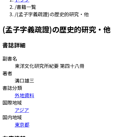
/
書籍一覧
/
(孟子字義疏證)の歴史的研究・他
(孟子字義疏證)の歴史的研究・他
書誌詳細
副書名
東洋文化研究所紀要 第四十八冊
著者
溝口雄三
書誌分類
外地資料
国際地域
アジア
国内地域
東京都