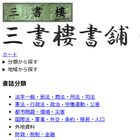
カート
分類から探す
地域から探す
書誌分類
法学一般・民法・商法・刑法・司法
憲法・行政法・政治・労働運動・公害
都市問題・環境・災害
国際法・軍事・外交・条約・移民・人口
外地資料
財政・税制・金融