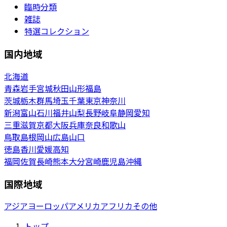
臨時分類
雑誌
特選コレクション
国内地域
北海道
青森
岩手
宮城
秋田
山形
福島
茨城
栃木
群馬
埼玉
千葉
東京
神奈川
新潟
富山
石川
福井
山梨
長野
岐阜
静岡
愛知
三重
滋賀
京都
大阪
兵庫
奈良
和歌山
鳥取
島根
岡山
広島
山口
徳島
香川
愛媛
高知
福岡
佐賀
長崎
熊本
大分
宮崎
鹿児島
沖縄
国際地域
アジア
ヨーロッパ
アメリカ
アフリカ
その他
トップ