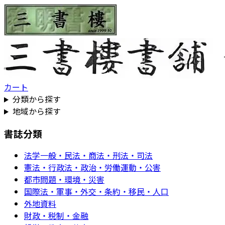
カート
分類から探す
地域から探す
書誌分類
法学一般・民法・商法・刑法・司法
憲法・行政法・政治・労働運動・公害
都市問題・環境・災害
国際法・軍事・外交・条約・移民・人口
外地資料
財政・税制・金融