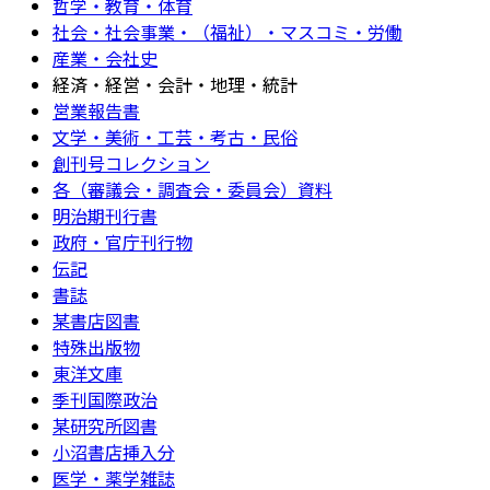
哲学・教育・体育
社会・社会事業・（福祉）・マスコミ・労働
産業・会社史
経済・経営・会計・地理・統計
営業報告書
文学・美術・工芸・考古・民俗
創刊号コレクション
各（審議会・調査会・委員会）資料
明治期刊行書
政府・官庁刊行物
伝記
書誌
某書店図書
特殊出版物
東洋文庫
季刊国際政治
某研究所図書
小沼書店挿入分
医学・薬学雑誌