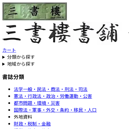
カート
分類から探す
地域から探す
書誌分類
法学一般・民法・商法・刑法・司法
憲法・行政法・政治・労働運動・公害
都市問題・環境・災害
国際法・軍事・外交・条約・移民・人口
外地資料
財政・税制・金融