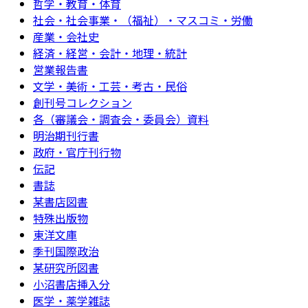
哲学・教育・体育
社会・社会事業・（福祉）・マスコミ・労働
産業・会社史
経済・経営・会計・地理・統計
営業報告書
文学・美術・工芸・考古・民俗
創刊号コレクション
各（審議会・調査会・委員会）資料
明治期刊行書
政府・官庁刊行物
伝記
書誌
某書店図書
特殊出版物
東洋文庫
季刊国際政治
某研究所図書
小沼書店挿入分
医学・薬学雑誌