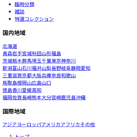
臨時分類
雑誌
特選コレクション
国内地域
北海道
青森
岩手
宮城
秋田
山形
福島
茨城
栃木
群馬
埼玉
千葉
東京
神奈川
新潟
富山
石川
福井
山梨
長野
岐阜
静岡
愛知
三重
滋賀
京都
大阪
兵庫
奈良
和歌山
鳥取
島根
岡山
広島
山口
徳島
香川
愛媛
高知
福岡
佐賀
長崎
熊本
大分
宮崎
鹿児島
沖縄
国際地域
アジア
ヨーロッパ
アメリカ
アフリカ
その他
トップ