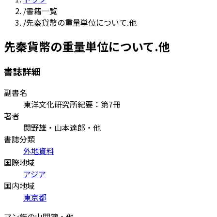
/
書籍一覧
/
先秦貨幣の重量単位について.他
先秦貨幣の重量単位について.他
書誌詳細
副書名
東洋文化研究所紀要：第7冊
著者
関野雄・山本達郎・他
書誌分類
外地資料
国際地域
アジア
国内地域
東京都
マン族の山関簿・他