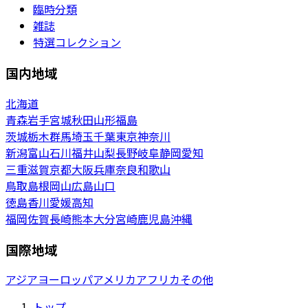
臨時分類
雑誌
特選コレクション
国内地域
北海道
青森
岩手
宮城
秋田
山形
福島
茨城
栃木
群馬
埼玉
千葉
東京
神奈川
新潟
富山
石川
福井
山梨
長野
岐阜
静岡
愛知
三重
滋賀
京都
大阪
兵庫
奈良
和歌山
鳥取
島根
岡山
広島
山口
徳島
香川
愛媛
高知
福岡
佐賀
長崎
熊本
大分
宮崎
鹿児島
沖縄
国際地域
アジア
ヨーロッパ
アメリカ
アフリカ
その他
トップ