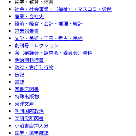
哲学・教育・体育
社会・社会事業・（福祉）・マスコミ・労働
産業・会社史
経済・経営・会計・地理・統計
営業報告書
文学・美術・工芸・考古・民俗
創刊号コレクション
各（審議会・調査会・委員会）資料
明治期刊行書
政府・官庁刊行物
伝記
書誌
某書店図書
特殊出版物
東洋文庫
季刊国際政治
某研究所図書
小沼書店挿入分
医学・薬学雑誌