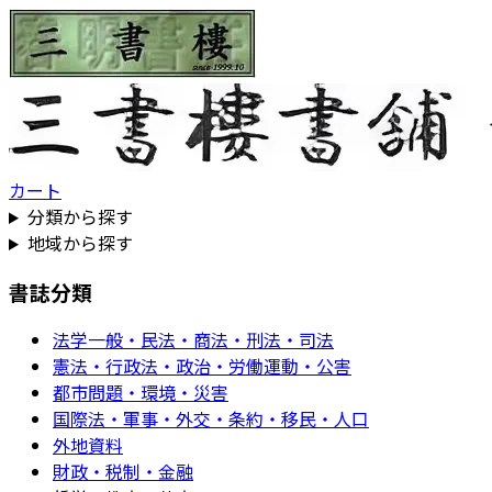
カート
分類から探す
地域から探す
書誌分類
法学一般・民法・商法・刑法・司法
憲法・行政法・政治・労働運動・公害
都市問題・環境・災害
国際法・軍事・外交・条約・移民・人口
外地資料
財政・税制・金融