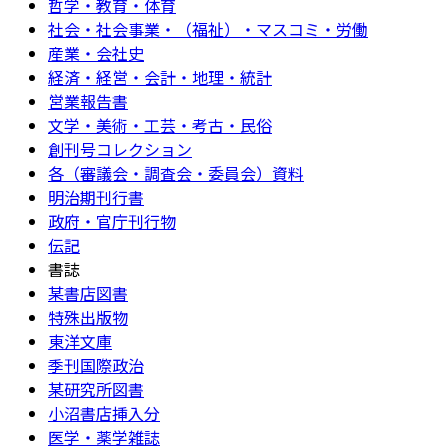
哲学・教育・体育
社会・社会事業・（福祉）・マスコミ・労働
産業・会社史
経済・経営・会計・地理・統計
営業報告書
文学・美術・工芸・考古・民俗
創刊号コレクション
各（審議会・調査会・委員会）資料
明治期刊行書
政府・官庁刊行物
伝記
書誌
某書店図書
特殊出版物
東洋文庫
季刊国際政治
某研究所図書
小沼書店挿入分
医学・薬学雑誌