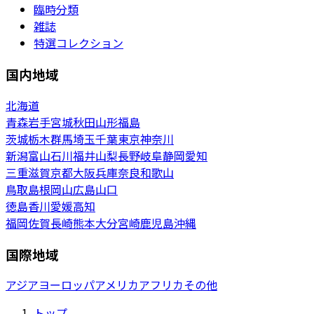
臨時分類
雑誌
特選コレクション
国内地域
北海道
青森
岩手
宮城
秋田
山形
福島
茨城
栃木
群馬
埼玉
千葉
東京
神奈川
新潟
富山
石川
福井
山梨
長野
岐阜
静岡
愛知
三重
滋賀
京都
大阪
兵庫
奈良
和歌山
鳥取
島根
岡山
広島
山口
徳島
香川
愛媛
高知
福岡
佐賀
長崎
熊本
大分
宮崎
鹿児島
沖縄
国際地域
アジア
ヨーロッパ
アメリカ
アフリカ
その他
トップ