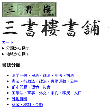
カート
分類から探す
地域から探す
書誌分類
法学一般・民法・商法・刑法・司法
憲法・行政法・政治・労働運動・公害
都市問題・環境・災害
国際法・軍事・外交・条約・移民・人口
外地資料
財政・税制・金融