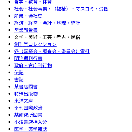
哲学・教育・体育
社会・社会事業・（福祉）・マスコミ・労働
産業・会社史
経済・経営・会計・地理・統計
営業報告書
文学・美術・工芸・考古・民俗
創刊号コレクション
各（審議会・調査会・委員会）資料
明治期刊行書
政府・官庁刊行物
伝記
書誌
某書店図書
特殊出版物
東洋文庫
季刊国際政治
某研究所図書
小沼書店挿入分
医学・薬学雑誌