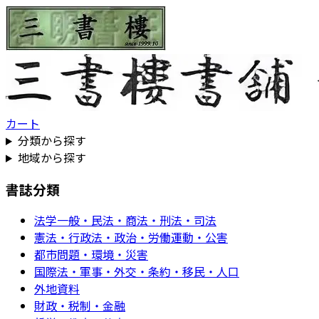
カート
分類から探す
地域から探す
書誌分類
法学一般・民法・商法・刑法・司法
憲法・行政法・政治・労働運動・公害
都市問題・環境・災害
国際法・軍事・外交・条約・移民・人口
外地資料
財政・税制・金融