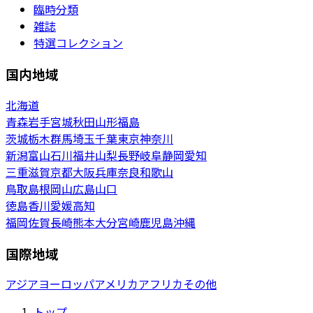
臨時分類
雑誌
特選コレクション
国内地域
北海道
青森
岩手
宮城
秋田
山形
福島
茨城
栃木
群馬
埼玉
千葉
東京
神奈川
新潟
富山
石川
福井
山梨
長野
岐阜
静岡
愛知
三重
滋賀
京都
大阪
兵庫
奈良
和歌山
鳥取
島根
岡山
広島
山口
徳島
香川
愛媛
高知
福岡
佐賀
長崎
熊本
大分
宮崎
鹿児島
沖縄
国際地域
アジア
ヨーロッパ
アメリカ
アフリカ
その他
トップ