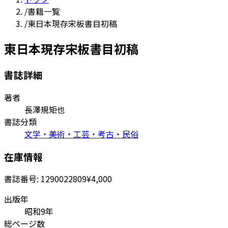
/
書籍一覧
/
東日本現存宋板書目初稿
東日本現存宋板書目初稿
書誌詳細
著者
長澤規矩也
書誌分類
文学・美術・工芸・考古・民俗
在庫情報
書誌番号:
1290022809
¥4,000
出版年
昭和9年
総ページ数