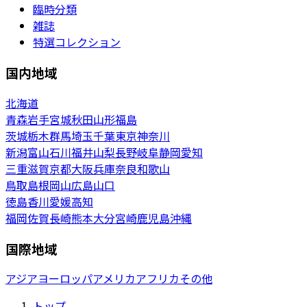
臨時分類
雑誌
特選コレクション
国内地域
北海道
青森
岩手
宮城
秋田
山形
福島
茨城
栃木
群馬
埼玉
千葉
東京
神奈川
新潟
富山
石川
福井
山梨
長野
岐阜
静岡
愛知
三重
滋賀
京都
大阪
兵庫
奈良
和歌山
鳥取
島根
岡山
広島
山口
徳島
香川
愛媛
高知
福岡
佐賀
長崎
熊本
大分
宮崎
鹿児島
沖縄
国際地域
アジア
ヨーロッパ
アメリカ
アフリカ
その他
トップ