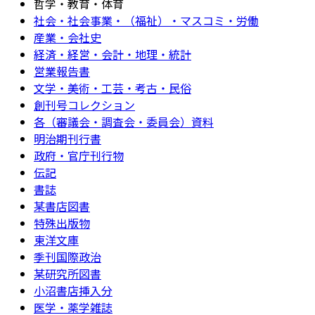
哲学・教育・体育
社会・社会事業・（福祉）・マスコミ・労働
産業・会社史
経済・経営・会計・地理・統計
営業報告書
文学・美術・工芸・考古・民俗
創刊号コレクション
各（審議会・調査会・委員会）資料
明治期刊行書
政府・官庁刊行物
伝記
書誌
某書店図書
特殊出版物
東洋文庫
季刊国際政治
某研究所図書
小沼書店挿入分
医学・薬学雑誌