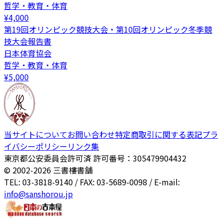
哲学・教育・体育
¥
4,000
第19回オリンピック競技大会・第10回オリンピック冬季競
技大会報告書
日本体育協会
哲学・教育・体育
¥
5,000
当サイトについて
お問い合わせ
特定商取引に関する表記
プラ
イバシーポリシー
リンク集
東京都公安委員会許可済 許可番号：305479904432
© 2002-
2026
三書樓書舗
TEL: 03-3818-9140 / FAX: 03-5689-0098 / E-mail:
info@sanshorou.jp