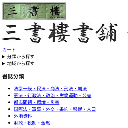
カート
分類から探す
地域から探す
書誌分類
法学一般・民法・商法・刑法・司法
憲法・行政法・政治・労働運動・公害
都市問題・環境・災害
国際法・軍事・外交・条約・移民・人口
外地資料
財政・税制・金融