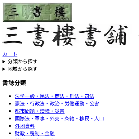
カート
分類から探す
地域から探す
書誌分類
法学一般・民法・商法・刑法・司法
憲法・行政法・政治・労働運動・公害
都市問題・環境・災害
国際法・軍事・外交・条約・移民・人口
外地資料
財政・税制・金融