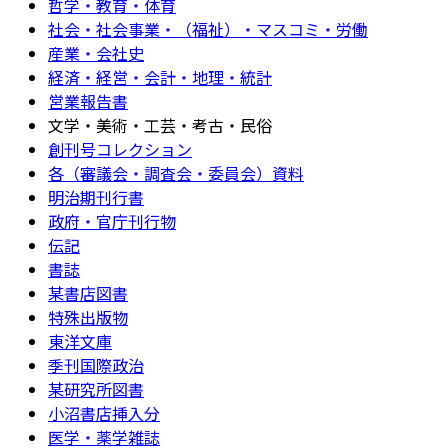
哲学・教育・体育
社会・社会事業・（福祉）・マスコミ・労働
産業・会社史
経済・経営・会計・地理・統計
営業報告書
文学・美術・工芸・考古・民俗
創刊号コレクション
各（審議会・調査会・委員会）資料
明治期刊行書
政府・官庁刊行物
伝記
書誌
某書店図書
特殊出版物
東洋文庫
季刊国際政治
某研究所図書
小沼書店挿入分
医学・薬学雑誌