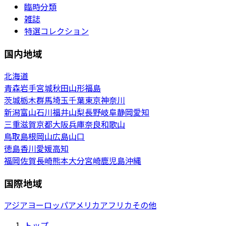
臨時分類
雑誌
特選コレクション
国内地域
北海道
青森
岩手
宮城
秋田
山形
福島
茨城
栃木
群馬
埼玉
千葉
東京
神奈川
新潟
富山
石川
福井
山梨
長野
岐阜
静岡
愛知
三重
滋賀
京都
大阪
兵庫
奈良
和歌山
鳥取
島根
岡山
広島
山口
徳島
香川
愛媛
高知
福岡
佐賀
長崎
熊本
大分
宮崎
鹿児島
沖縄
国際地域
アジア
ヨーロッパ
アメリカ
アフリカ
その他
トップ