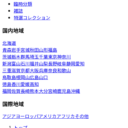
臨時分類
雑誌
特選コレクション
国内地域
北海道
青森
岩手
宮城
秋田
山形
福島
茨城
栃木
群馬
埼玉
千葉
東京
神奈川
新潟
富山
石川
福井
山梨
長野
岐阜
静岡
愛知
三重
滋賀
京都
大阪
兵庫
奈良
和歌山
鳥取
島根
岡山
広島
山口
徳島
香川
愛媛
高知
福岡
佐賀
長崎
熊本
大分
宮崎
鹿児島
沖縄
国際地域
アジア
ヨーロッパ
アメリカ
アフリカ
その他
トップ