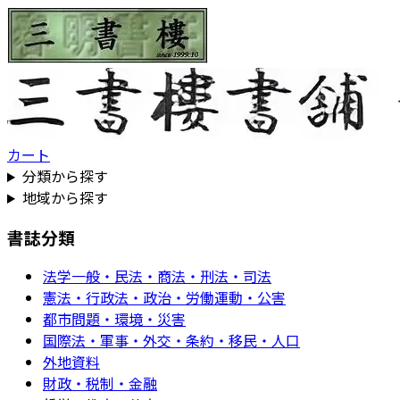
カート
分類から探す
地域から探す
書誌分類
法学一般・民法・商法・刑法・司法
憲法・行政法・政治・労働運動・公害
都市問題・環境・災害
国際法・軍事・外交・条約・移民・人口
外地資料
財政・税制・金融