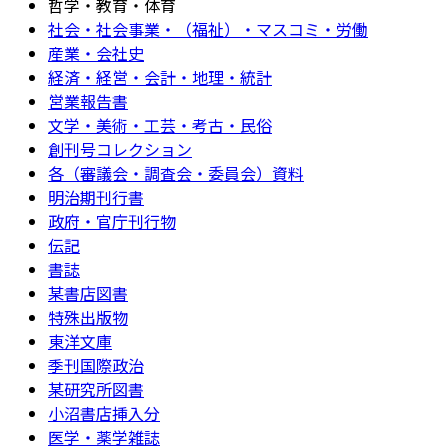
哲学・教育・体育
社会・社会事業・（福祉）・マスコミ・労働
産業・会社史
経済・経営・会計・地理・統計
営業報告書
文学・美術・工芸・考古・民俗
創刊号コレクション
各（審議会・調査会・委員会）資料
明治期刊行書
政府・官庁刊行物
伝記
書誌
某書店図書
特殊出版物
東洋文庫
季刊国際政治
某研究所図書
小沼書店挿入分
医学・薬学雑誌