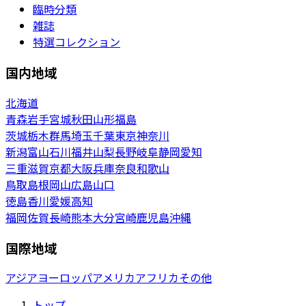
臨時分類
雑誌
特選コレクション
国内地域
北海道
青森
岩手
宮城
秋田
山形
福島
茨城
栃木
群馬
埼玉
千葉
東京
神奈川
新潟
富山
石川
福井
山梨
長野
岐阜
静岡
愛知
三重
滋賀
京都
大阪
兵庫
奈良
和歌山
鳥取
島根
岡山
広島
山口
徳島
香川
愛媛
高知
福岡
佐賀
長崎
熊本
大分
宮崎
鹿児島
沖縄
国際地域
アジア
ヨーロッパ
アメリカ
アフリカ
その他
トップ