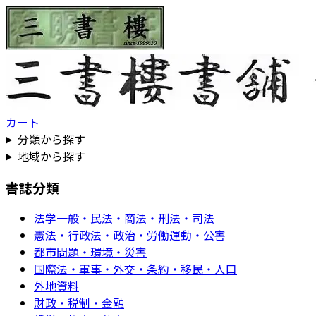
カート
分類から探す
地域から探す
書誌分類
法学一般・民法・商法・刑法・司法
憲法・行政法・政治・労働運動・公害
都市問題・環境・災害
国際法・軍事・外交・条約・移民・人口
外地資料
財政・税制・金融