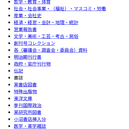
哲学・教育・体育
社会・社会事業・（福祉）・マスコミ・労働
産業・会社史
経済・経営・会計・地理・統計
営業報告書
文学・美術・工芸・考古・民俗
創刊号コレクション
各（審議会・調査会・委員会）資料
明治期刊行書
政府・官庁刊行物
伝記
書誌
某書店図書
特殊出版物
東洋文庫
季刊国際政治
某研究所図書
小沼書店挿入分
医学・薬学雑誌