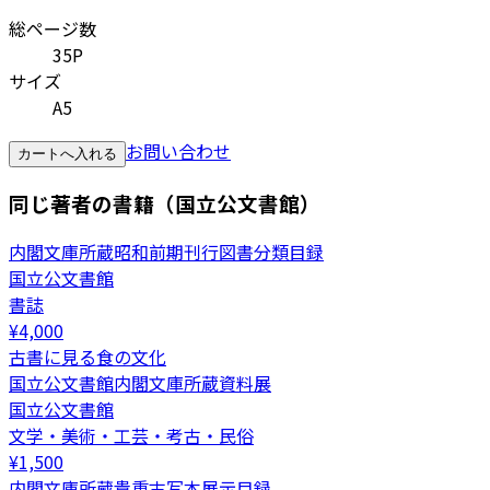
総ページ数
35P
サイズ
A5
お問い合わせ
カートへ入れる
同じ著者の書籍（国立公文書館）
内閣文庫所蔵昭和前期刊行図書分類目録
国立公文書館
書誌
¥
4,000
古書に見る食の文化
国立公文書館内閣文庫所蔵資料展
国立公文書館
文学・美術・工芸・考古・民俗
¥
1,500
内閣文庫所蔵貴重古写本展示目録