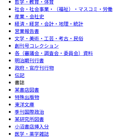
哲学・教育・体育
社会・社会事業・（福祉）・マスコミ・労働
産業・会社史
経済・経営・会計・地理・統計
営業報告書
文学・美術・工芸・考古・民俗
創刊号コレクション
各（審議会・調査会・委員会）資料
明治期刊行書
政府・官庁刊行物
伝記
書誌
某書店図書
特殊出版物
東洋文庫
季刊国際政治
某研究所図書
小沼書店挿入分
医学・薬学雑誌