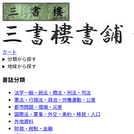
カート
分類から探す
地域から探す
書誌分類
法学一般・民法・商法・刑法・司法
憲法・行政法・政治・労働運動・公害
都市問題・環境・災害
国際法・軍事・外交・条約・移民・人口
外地資料
財政・税制・金融