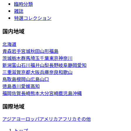
臨時分類
雑誌
特選コレクション
国内地域
北海道
青森
岩手
宮城
秋田
山形
福島
茨城
栃木
群馬
埼玉
千葉
東京
神奈川
新潟
富山
石川
福井
山梨
長野
岐阜
静岡
愛知
三重
滋賀
京都
大阪
兵庫
奈良
和歌山
鳥取
島根
岡山
広島
山口
徳島
香川
愛媛
高知
福岡
佐賀
長崎
熊本
大分
宮崎
鹿児島
沖縄
国際地域
アジア
ヨーロッパ
アメリカ
アフリカ
その他
トップ