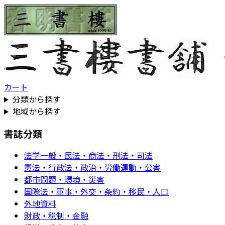
カート
分類から探す
地域から探す
書誌分類
法学一般・民法・商法・刑法・司法
憲法・行政法・政治・労働運動・公害
都市問題・環境・災害
国際法・軍事・外交・条約・移民・人口
外地資料
財政・税制・金融