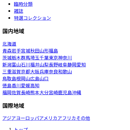
臨時分類
雑誌
特選コレクション
国内地域
北海道
青森
岩手
宮城
秋田
山形
福島
茨城
栃木
群馬
埼玉
千葉
東京
神奈川
新潟
富山
石川
福井
山梨
長野
岐阜
静岡
愛知
三重
滋賀
京都
大阪
兵庫
奈良
和歌山
鳥取
島根
岡山
広島
山口
徳島
香川
愛媛
高知
福岡
佐賀
長崎
熊本
大分
宮崎
鹿児島
沖縄
国際地域
アジア
ヨーロッパ
アメリカ
アフリカ
その他
トップ