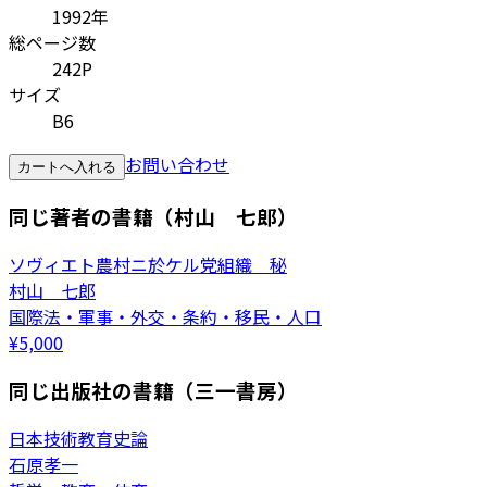
1992年
総ページ数
242P
サイズ
B6
お問い合わせ
カートへ入れる
同じ著者の書籍（村山 七郎）
ソヴィエト農村ニ於ケル党組織 秘
村山 七郎
国際法・軍事・外交・条約・移民・人口
¥
5,000
同じ出版社の書籍（三一書房）
日本技術教育史論
石原孝一