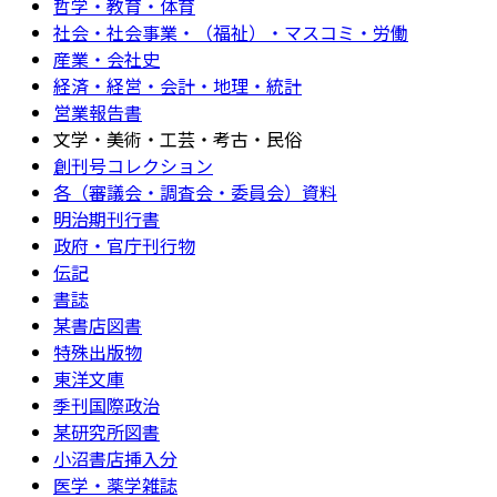
哲学・教育・体育
社会・社会事業・（福祉）・マスコミ・労働
産業・会社史
経済・経営・会計・地理・統計
営業報告書
文学・美術・工芸・考古・民俗
創刊号コレクション
各（審議会・調査会・委員会）資料
明治期刊行書
政府・官庁刊行物
伝記
書誌
某書店図書
特殊出版物
東洋文庫
季刊国際政治
某研究所図書
小沼書店挿入分
医学・薬学雑誌