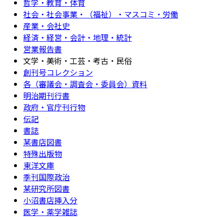
哲学・教育・体育
社会・社会事業・（福祉）・マスコミ・労働
産業・会社史
経済・経営・会計・地理・統計
営業報告書
文学・美術・工芸・考古・民俗
創刊号コレクション
各（審議会・調査会・委員会）資料
明治期刊行書
政府・官庁刊行物
伝記
書誌
某書店図書
特殊出版物
東洋文庫
季刊国際政治
某研究所図書
小沼書店挿入分
医学・薬学雑誌