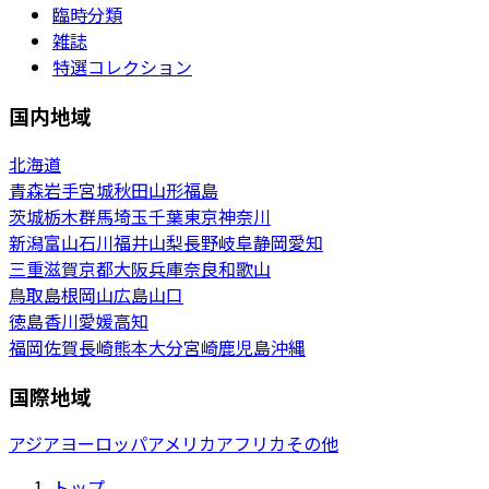
臨時分類
雑誌
特選コレクション
国内地域
北海道
青森
岩手
宮城
秋田
山形
福島
茨城
栃木
群馬
埼玉
千葉
東京
神奈川
新潟
富山
石川
福井
山梨
長野
岐阜
静岡
愛知
三重
滋賀
京都
大阪
兵庫
奈良
和歌山
鳥取
島根
岡山
広島
山口
徳島
香川
愛媛
高知
福岡
佐賀
長崎
熊本
大分
宮崎
鹿児島
沖縄
国際地域
アジア
ヨーロッパ
アメリカ
アフリカ
その他
トップ