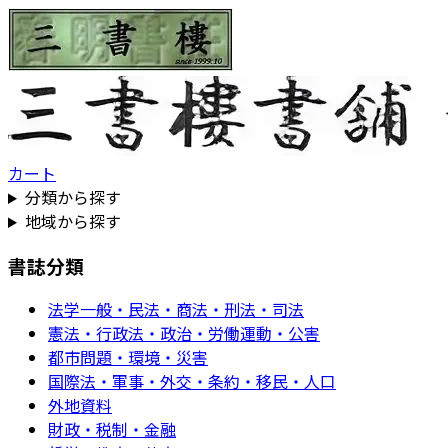
カート
分類から探す
地域から探す
書誌分類
法学一般・民法・商法・刑法・司法
憲法・行政法・政治・労働運動・公害
都市問題・環境・災害
国際法・軍事・外交・条約・移民・人口
外地資料
財政・税制・金融