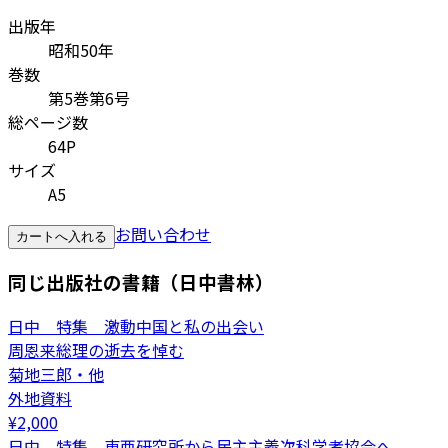
出版年
昭和50年
巻数
第5巻第6号
総ページ数
64P
サイズ
A5
お問い合わせ
カートへ入れる
同じ出版社の書籍（日中書林）
日中 特集 激動中国と私の出会い
周恩来総理の逝去を悼む
菊地三郎・他
外地資料
¥
2,000
日中 特集 東亜研究所から民主主義次科学者協会へ