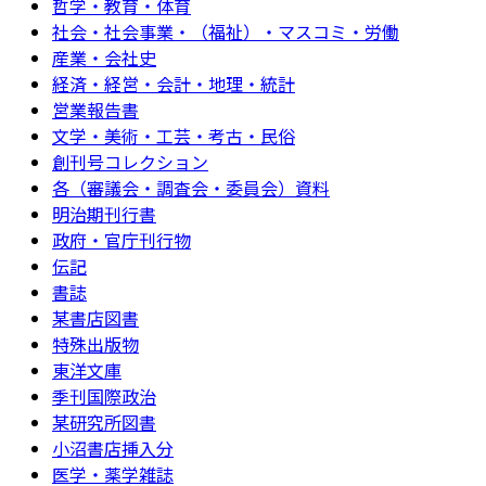
哲学・教育・体育
社会・社会事業・（福祉）・マスコミ・労働
産業・会社史
経済・経営・会計・地理・統計
営業報告書
文学・美術・工芸・考古・民俗
創刊号コレクション
各（審議会・調査会・委員会）資料
明治期刊行書
政府・官庁刊行物
伝記
書誌
某書店図書
特殊出版物
東洋文庫
季刊国際政治
某研究所図書
小沼書店挿入分
医学・薬学雑誌