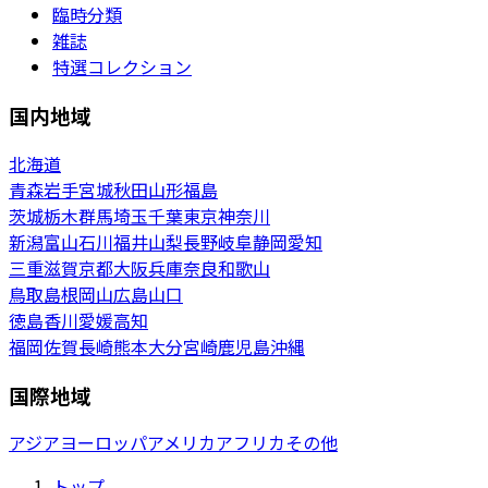
臨時分類
雑誌
特選コレクション
国内地域
北海道
青森
岩手
宮城
秋田
山形
福島
茨城
栃木
群馬
埼玉
千葉
東京
神奈川
新潟
富山
石川
福井
山梨
長野
岐阜
静岡
愛知
三重
滋賀
京都
大阪
兵庫
奈良
和歌山
鳥取
島根
岡山
広島
山口
徳島
香川
愛媛
高知
福岡
佐賀
長崎
熊本
大分
宮崎
鹿児島
沖縄
国際地域
アジア
ヨーロッパ
アメリカ
アフリカ
その他
トップ