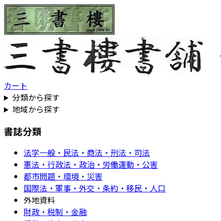
カート
分類から探す
地域から探す
書誌分類
法学一般・民法・商法・刑法・司法
憲法・行政法・政治・労働運動・公害
都市問題・環境・災害
国際法・軍事・外交・条約・移民・人口
外地資料
財政・税制・金融