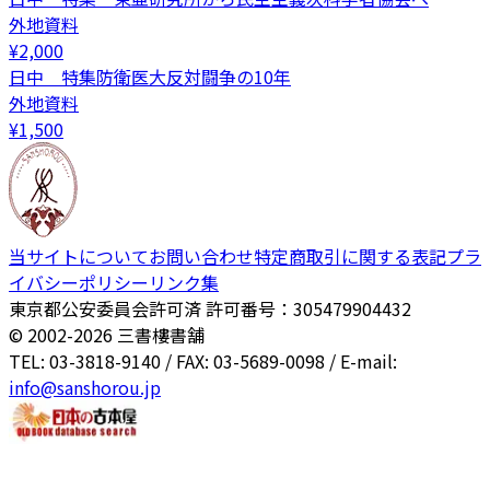
外地資料
¥
2,000
日中 特集防衛医大反対闘争の10年
外地資料
¥
1,500
当サイトについて
お問い合わせ
特定商取引に関する表記
プラ
イバシーポリシー
リンク集
東京都公安委員会許可済 許可番号：305479904432
© 2002-
2026
三書樓書舗
TEL: 03-3818-9140 / FAX: 03-5689-0098 / E-mail:
info@sanshorou.jp