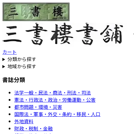
カート
分類から探す
地域から探す
書誌分類
法学一般・民法・商法・刑法・司法
憲法・行政法・政治・労働運動・公害
都市問題・環境・災害
国際法・軍事・外交・条約・移民・人口
外地資料
財政・税制・金融