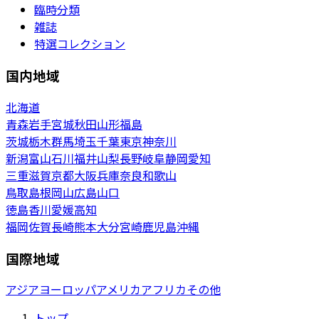
臨時分類
雑誌
特選コレクション
国内地域
北海道
青森
岩手
宮城
秋田
山形
福島
茨城
栃木
群馬
埼玉
千葉
東京
神奈川
新潟
富山
石川
福井
山梨
長野
岐阜
静岡
愛知
三重
滋賀
京都
大阪
兵庫
奈良
和歌山
鳥取
島根
岡山
広島
山口
徳島
香川
愛媛
高知
福岡
佐賀
長崎
熊本
大分
宮崎
鹿児島
沖縄
国際地域
アジア
ヨーロッパ
アメリカ
アフリカ
その他
トップ