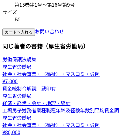
第15巻第1号～第16号第9号
サイズ
B5
お問い合わせ
カートへ入れる
同じ著者の書籍（厚生省労働局）
労働保護法規集
厚生省労働局
社会・社会事業・（福祉）・マスコミ・労働
¥
7,000
賃金統制令解説 蔵印有
厚生省労働局
経済・経営・会計・地理・統計
工場男子労務者業種職種年齢及経験年数別平均賃金調
厚生省労働局
社会・社会事業・（福祉）・マスコミ・労働
¥
80,000