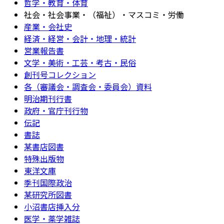
哲学・教育・体育
社会・社会事業・（福祉）・マスコミ・労働
産業・会社史
経済・経営・会計・地理・統計
営業報告書
文学・美術・工芸・考古・民俗
創刊号コレクション
各（審議会・調査会・委員会）資料
明治期刊行書
政府・官庁刊行物
伝記
書誌
某書店図書
特殊出版物
東洋文庫
季刊国際政治
某研究所図書
小沼書店挿入分
医学・薬学雑誌