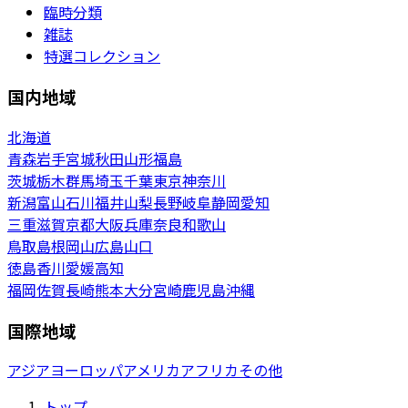
臨時分類
雑誌
特選コレクション
国内地域
北海道
青森
岩手
宮城
秋田
山形
福島
茨城
栃木
群馬
埼玉
千葉
東京
神奈川
新潟
富山
石川
福井
山梨
長野
岐阜
静岡
愛知
三重
滋賀
京都
大阪
兵庫
奈良
和歌山
鳥取
島根
岡山
広島
山口
徳島
香川
愛媛
高知
福岡
佐賀
長崎
熊本
大分
宮崎
鹿児島
沖縄
国際地域
アジア
ヨーロッパ
アメリカ
アフリカ
その他
トップ