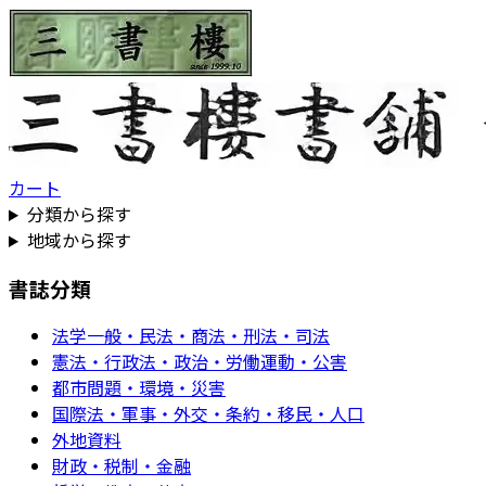
カート
分類から探す
地域から探す
書誌分類
法学一般・民法・商法・刑法・司法
憲法・行政法・政治・労働運動・公害
都市問題・環境・災害
国際法・軍事・外交・条約・移民・人口
外地資料
財政・税制・金融