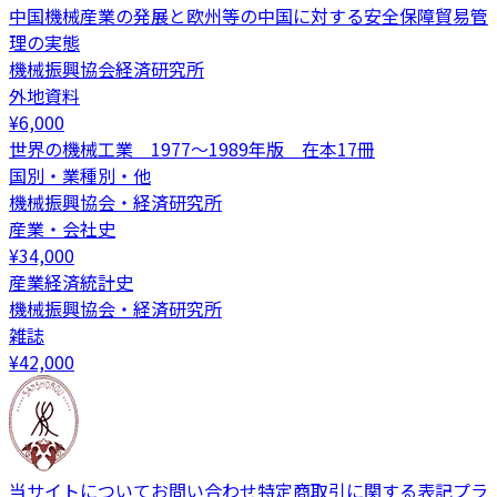
中国機械産業の発展と欧州等の中国に対する安全保障貿易管
理の実態
機械振興協会経済研究所
外地資料
¥
6,000
世界の機械工業 1977～1989年版 在本17冊
国別・業種別・他
機械振興協会・経済研究所
産業・会社史
¥
34,000
産業経済統計史
機械振興協会・経済研究所
雑誌
¥
42,000
当サイトについて
お問い合わせ
特定商取引に関する表記
プラ