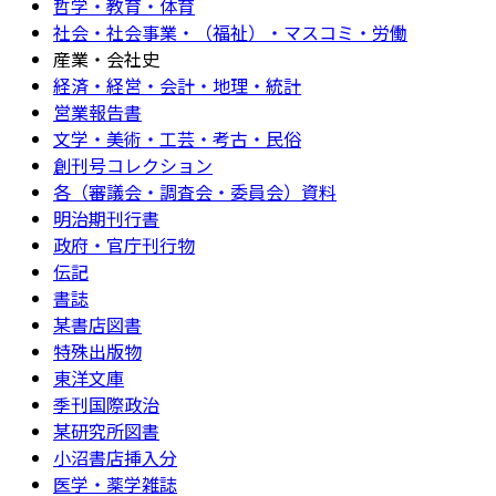
哲学・教育・体育
社会・社会事業・（福祉）・マスコミ・労働
産業・会社史
経済・経営・会計・地理・統計
営業報告書
文学・美術・工芸・考古・民俗
創刊号コレクション
各（審議会・調査会・委員会）資料
明治期刊行書
政府・官庁刊行物
伝記
書誌
某書店図書
特殊出版物
東洋文庫
季刊国際政治
某研究所図書
小沼書店挿入分
医学・薬学雑誌