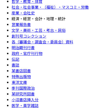
哲学・教育・体育
社会・社会事業・（福祉）・マスコミ・労働
産業・会社史
経済・経営・会計・地理・統計
営業報告書
文学・美術・工芸・考古・民俗
創刊号コレクション
各（審議会・調査会・委員会）資料
明治期刊行書
政府・官庁刊行物
伝記
書誌
某書店図書
特殊出版物
東洋文庫
季刊国際政治
某研究所図書
小沼書店挿入分
医学・薬学雑誌