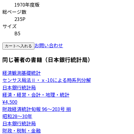
1970年度版
総ページ数
235P
サイズ
B5
お問い合わせ
カートへ入れる
同じ著者の書籍（日本銀行統計局）
経済観測基礎統計
センサス局法Ⅱ・ｘ-10による時系列分解
日本銀行統計局
経済・経営・会計・地理・統計
¥
4,500
財政経済統計旬報 96～203号 揃
昭和28～30年
日本銀行統計局
財政・税制・金融