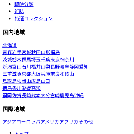
臨時分類
雑誌
特選コレクション
国内地域
北海道
青森
岩手
宮城
秋田
山形
福島
茨城
栃木
群馬
埼玉
千葉
東京
神奈川
新潟
富山
石川
福井
山梨
長野
岐阜
静岡
愛知
三重
滋賀
京都
大阪
兵庫
奈良
和歌山
鳥取
島根
岡山
広島
山口
徳島
香川
愛媛
高知
福岡
佐賀
長崎
熊本
大分
宮崎
鹿児島
沖縄
国際地域
アジア
ヨーロッパ
アメリカ
アフリカ
その他
トップ