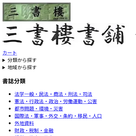
カート
分類から探す
地域から探す
書誌分類
法学一般・民法・商法・刑法・司法
憲法・行政法・政治・労働運動・公害
都市問題・環境・災害
国際法・軍事・外交・条約・移民・人口
外地資料
財政・税制・金融