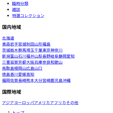
臨時分類
雑誌
特選コレクション
国内地域
北海道
青森
岩手
宮城
秋田
山形
福島
茨城
栃木
群馬
埼玉
千葉
東京
神奈川
新潟
富山
石川
福井
山梨
長野
岐阜
静岡
愛知
三重
滋賀
京都
大阪
兵庫
奈良
和歌山
鳥取
島根
岡山
広島
山口
徳島
香川
愛媛
高知
福岡
佐賀
長崎
熊本
大分
宮崎
鹿児島
沖縄
国際地域
アジア
ヨーロッパ
アメリカ
アフリカ
その他
トップ