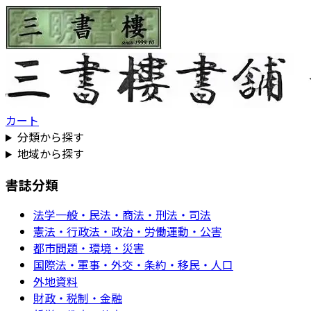
カート
分類から探す
地域から探す
書誌分類
法学一般・民法・商法・刑法・司法
憲法・行政法・政治・労働運動・公害
都市問題・環境・災害
国際法・軍事・外交・条約・移民・人口
外地資料
財政・税制・金融