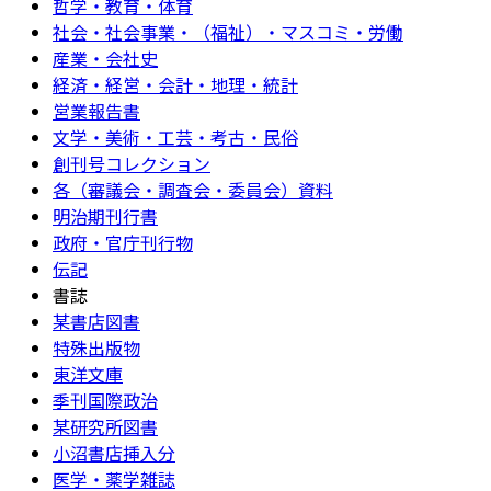
哲学・教育・体育
社会・社会事業・（福祉）・マスコミ・労働
産業・会社史
経済・経営・会計・地理・統計
営業報告書
文学・美術・工芸・考古・民俗
創刊号コレクション
各（審議会・調査会・委員会）資料
明治期刊行書
政府・官庁刊行物
伝記
書誌
某書店図書
特殊出版物
東洋文庫
季刊国際政治
某研究所図書
小沼書店挿入分
医学・薬学雑誌