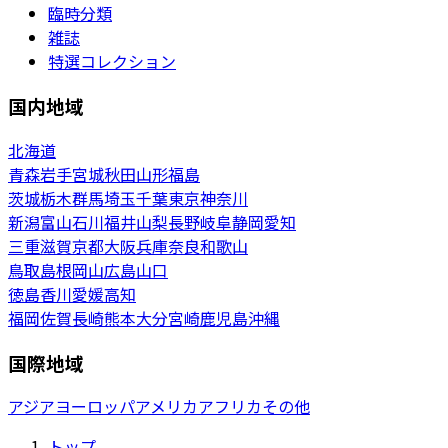
臨時分類
雑誌
特選コレクション
国内地域
北海道
青森
岩手
宮城
秋田
山形
福島
茨城
栃木
群馬
埼玉
千葉
東京
神奈川
新潟
富山
石川
福井
山梨
長野
岐阜
静岡
愛知
三重
滋賀
京都
大阪
兵庫
奈良
和歌山
鳥取
島根
岡山
広島
山口
徳島
香川
愛媛
高知
福岡
佐賀
長崎
熊本
大分
宮崎
鹿児島
沖縄
国際地域
アジア
ヨーロッパ
アメリカ
アフリカ
その他
トップ