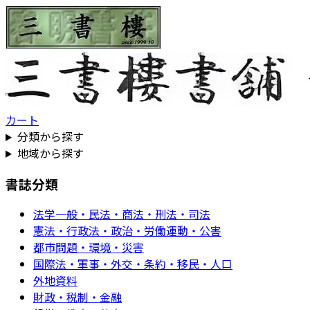
カート
分類から探す
地域から探す
書誌分類
法学一般・民法・商法・刑法・司法
憲法・行政法・政治・労働運動・公害
都市問題・環境・災害
国際法・軍事・外交・条約・移民・人口
外地資料
財政・税制・金融