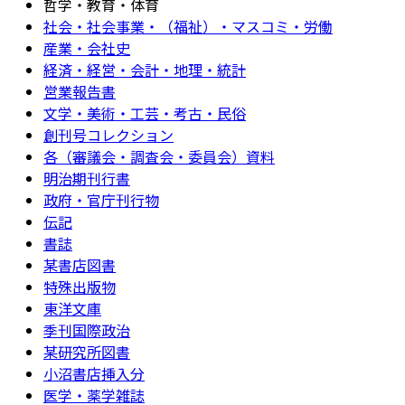
哲学・教育・体育
社会・社会事業・（福祉）・マスコミ・労働
産業・会社史
経済・経営・会計・地理・統計
営業報告書
文学・美術・工芸・考古・民俗
創刊号コレクション
各（審議会・調査会・委員会）資料
明治期刊行書
政府・官庁刊行物
伝記
書誌
某書店図書
特殊出版物
東洋文庫
季刊国際政治
某研究所図書
小沼書店挿入分
医学・薬学雑誌