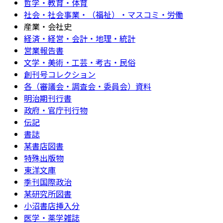
哲学・教育・体育
社会・社会事業・（福祉）・マスコミ・労働
産業・会社史
経済・経営・会計・地理・統計
営業報告書
文学・美術・工芸・考古・民俗
創刊号コレクション
各（審議会・調査会・委員会）資料
明治期刊行書
政府・官庁刊行物
伝記
書誌
某書店図書
特殊出版物
東洋文庫
季刊国際政治
某研究所図書
小沼書店挿入分
医学・薬学雑誌