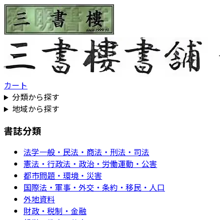
カート
分類から探す
地域から探す
書誌分類
法学一般・民法・商法・刑法・司法
憲法・行政法・政治・労働運動・公害
都市問題・環境・災害
国際法・軍事・外交・条約・移民・人口
外地資料
財政・税制・金融