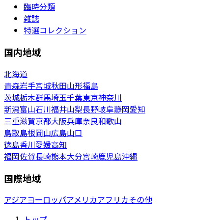
臨時分類
雑誌
特選コレクション
国内地域
北海道
青森
岩手
宮城
秋田
山形
福島
茨城
栃木
群馬
埼玉
千葉
東京
神奈川
新潟
富山
石川
福井
山梨
長野
岐阜
静岡
愛知
三重
滋賀
京都
大阪
兵庫
奈良
和歌山
鳥取
島根
岡山
広島
山口
徳島
香川
愛媛
高知
福岡
佐賀
長崎
熊本
大分
宮崎
鹿児島
沖縄
国際地域
アジア
ヨーロッパ
アメリカ
アフリカ
その他
トップ