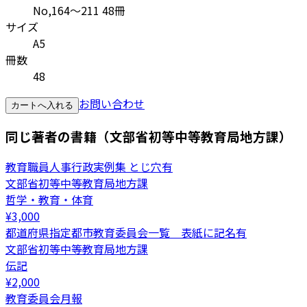
No,164～211 48冊
サイズ
A5
冊数
48
お問い合わせ
カートへ入れる
同じ著者の書籍（文部省初等中等教育局地方課）
教育職員人事行政実例集 とじ穴有
文部省初等中等教育局地方課
哲学・教育・体育
¥
3,000
都道府県指定都市教育委員会一覧 表紙に記名有
文部省初等中等教育局地方課
伝記
¥
2,000
教育委員会月報