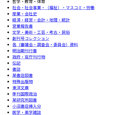
哲学・教育・体育
社会・社会事業・（福祉）・マスコミ・労働
産業・会社史
経済・経営・会計・地理・統計
営業報告書
文学・美術・工芸・考古・民俗
創刊号コレクション
各（審議会・調査会・委員会）資料
明治期刊行書
政府・官庁刊行物
伝記
書誌
某書店図書
特殊出版物
東洋文庫
季刊国際政治
某研究所図書
小沼書店挿入分
医学・薬学雑誌