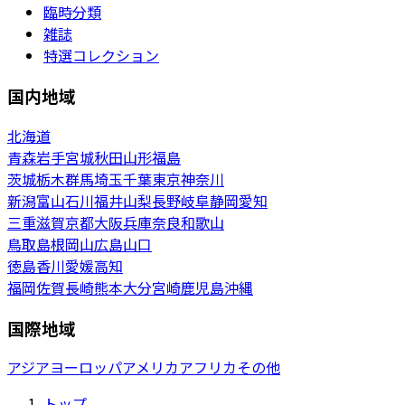
臨時分類
雑誌
特選コレクション
国内地域
北海道
青森
岩手
宮城
秋田
山形
福島
茨城
栃木
群馬
埼玉
千葉
東京
神奈川
新潟
富山
石川
福井
山梨
長野
岐阜
静岡
愛知
三重
滋賀
京都
大阪
兵庫
奈良
和歌山
鳥取
島根
岡山
広島
山口
徳島
香川
愛媛
高知
福岡
佐賀
長崎
熊本
大分
宮崎
鹿児島
沖縄
国際地域
アジア
ヨーロッパ
アメリカ
アフリカ
その他
トップ