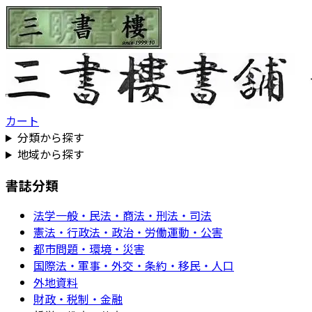
カート
分類から探す
地域から探す
書誌分類
法学一般・民法・商法・刑法・司法
憲法・行政法・政治・労働運動・公害
都市問題・環境・災害
国際法・軍事・外交・条約・移民・人口
外地資料
財政・税制・金融