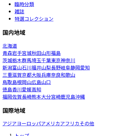
臨時分類
雑誌
特選コレクション
国内地域
北海道
青森
岩手
宮城
秋田
山形
福島
茨城
栃木
群馬
埼玉
千葉
東京
神奈川
新潟
富山
石川
福井
山梨
長野
岐阜
静岡
愛知
三重
滋賀
京都
大阪
兵庫
奈良
和歌山
鳥取
島根
岡山
広島
山口
徳島
香川
愛媛
高知
福岡
佐賀
長崎
熊本
大分
宮崎
鹿児島
沖縄
国際地域
アジア
ヨーロッパ
アメリカ
アフリカ
その他
トップ