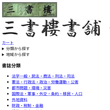
カート
分類から探す
地域から探す
書誌分類
法学一般・民法・商法・刑法・司法
憲法・行政法・政治・労働運動・公害
都市問題・環境・災害
国際法・軍事・外交・条約・移民・人口
外地資料
財政・税制・金融