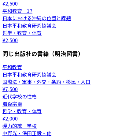
¥
2,500
平和教育 17
日本における沖縄の位置と課題
日本平和教育研究協議会
哲学・教育・体育
¥
2,500
同じ出版社の書籍（明治図書）
平和教育
日本平和教育研究協議会
国際法・軍事・外交・条約・移民・人口
¥
7,500
近代学校の性格
海後宗臣
哲学・教育・体育
¥
2,000
弾力的統一学校
中野光・保田正毅・他