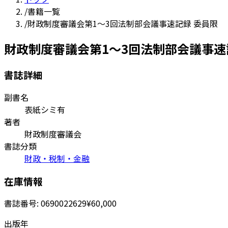
/
書籍一覧
/
財政制度審議会第1～3回法制部会議事速記録 委員限
財政制度審議会第1～3回法制部会議事速
書誌詳細
副書名
表紙シミ有
著者
財政制度審議会
書誌分類
財政・税制・金融
在庫情報
書誌番号:
0690022629
¥60,000
出版年