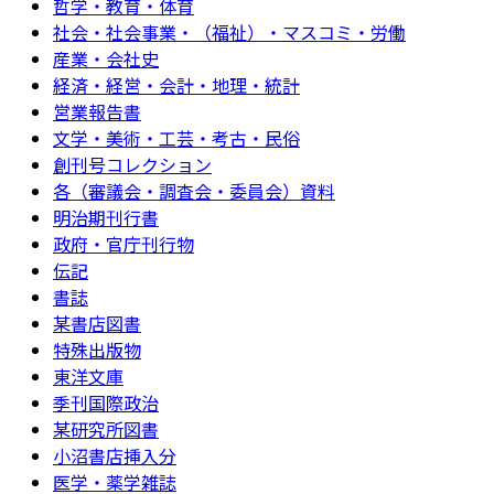
哲学・教育・体育
社会・社会事業・（福祉）・マスコミ・労働
産業・会社史
経済・経営・会計・地理・統計
営業報告書
文学・美術・工芸・考古・民俗
創刊号コレクション
各（審議会・調査会・委員会）資料
明治期刊行書
政府・官庁刊行物
伝記
書誌
某書店図書
特殊出版物
東洋文庫
季刊国際政治
某研究所図書
小沼書店挿入分
医学・薬学雑誌