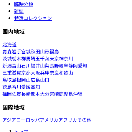
臨時分類
雑誌
特選コレクション
国内地域
北海道
青森
岩手
宮城
秋田
山形
福島
茨城
栃木
群馬
埼玉
千葉
東京
神奈川
新潟
富山
石川
福井
山梨
長野
岐阜
静岡
愛知
三重
滋賀
京都
大阪
兵庫
奈良
和歌山
鳥取
島根
岡山
広島
山口
徳島
香川
愛媛
高知
福岡
佐賀
長崎
熊本
大分
宮崎
鹿児島
沖縄
国際地域
アジア
ヨーロッパ
アメリカ
アフリカ
その他
トップ