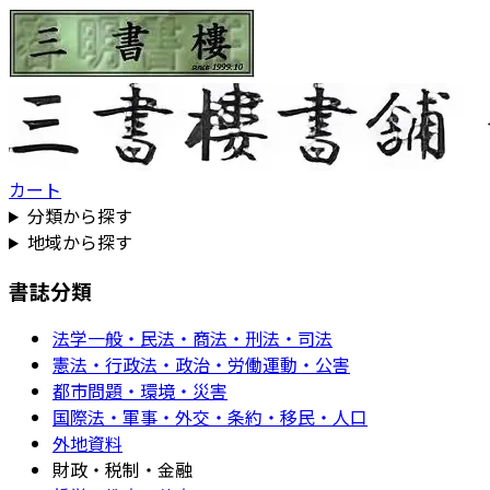
カート
分類から探す
地域から探す
書誌分類
法学一般・民法・商法・刑法・司法
憲法・行政法・政治・労働運動・公害
都市問題・環境・災害
国際法・軍事・外交・条約・移民・人口
外地資料
財政・税制・金融