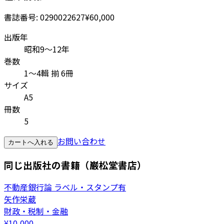
書誌番号:
0290022627
¥60,000
出版年
昭和9～12年
巻数
1～4輯 揃 6冊
サイズ
A5
冊数
5
お問い合わせ
カートへ入れる
同じ出版社の書籍（巌松堂書店）
不動産銀行論 ラベル・スタンプ有
矢作栄蔵
財政・税制・金融
¥
10,000