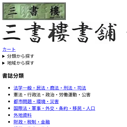
カート
分類から探す
地域から探す
書誌分類
法学一般・民法・商法・刑法・司法
憲法・行政法・政治・労働運動・公害
都市問題・環境・災害
国際法・軍事・外交・条約・移民・人口
外地資料
財政・税制・金融