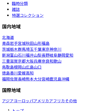
臨時分類
雑誌
特選コレクション
国内地域
北海道
青森
岩手
宮城
秋田
山形
福島
茨城
栃木
群馬
埼玉
千葉
東京
神奈川
新潟
富山
石川
福井
山梨
長野
岐阜
静岡
愛知
三重
滋賀
京都
大阪
兵庫
奈良
和歌山
鳥取
島根
岡山
広島
山口
徳島
香川
愛媛
高知
福岡
佐賀
長崎
熊本
大分
宮崎
鹿児島
沖縄
国際地域
アジア
ヨーロッパ
アメリカ
アフリカ
その他
トップ