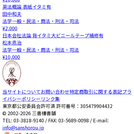
英法概論 表紙イタミ有
田中和夫
法学一般・民法・商法・刑法・司法
¥
2,000
日本会社法論 背イタミ大ビニールテープ補修有
松本烝治
法学一般・民法・商法・刑法・司法
¥
10,000
当サイトについて
お問い合わせ
特定商取引に関する表記
プラ
イバシーポリシー
リンク集
東京都公安委員会許可済 許可番号：305479904432
© 2002-
2026
三書樓書舗
TEL: 03-3818-9140 / FAX: 03-5689-0098 / E-mail:
info@sanshorou.jp