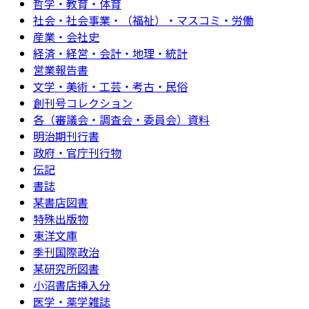
哲学・教育・体育
社会・社会事業・（福祉）・マスコミ・労働
産業・会社史
経済・経営・会計・地理・統計
営業報告書
文学・美術・工芸・考古・民俗
創刊号コレクション
各（審議会・調査会・委員会）資料
明治期刊行書
政府・官庁刊行物
伝記
書誌
某書店図書
特殊出版物
東洋文庫
季刊国際政治
某研究所図書
小沼書店挿入分
医学・薬学雑誌