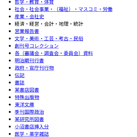
哲学・教育・体育
社会・社会事業・（福祉）・マスコミ・労働
産業・会社史
経済・経営・会計・地理・統計
営業報告書
文学・美術・工芸・考古・民俗
創刊号コレクション
各（審議会・調査会・委員会）資料
明治期刊行書
政府・官庁刊行物
伝記
書誌
某書店図書
特殊出版物
東洋文庫
季刊国際政治
某研究所図書
小沼書店挿入分
医学・薬学雑誌