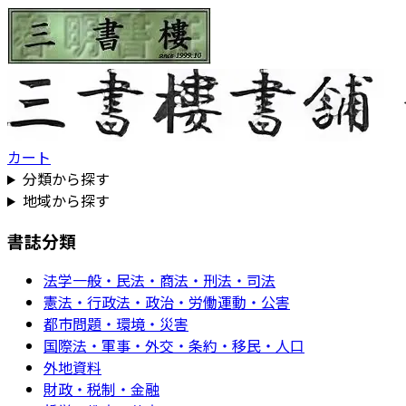
カート
分類から探す
地域から探す
書誌分類
法学一般・民法・商法・刑法・司法
憲法・行政法・政治・労働運動・公害
都市問題・環境・災害
国際法・軍事・外交・条約・移民・人口
外地資料
財政・税制・金融