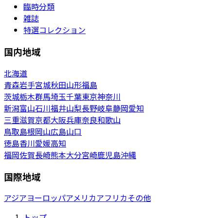
臨時分類
雑誌
特選コレクション
国内地域
北海道
青森
岩手
宮城
秋田
山形
福島
茨城
栃木
群馬
埼玉
千葉
東京
神奈川
新潟
富山
石川
福井
山梨
長野
岐阜
静岡
愛知
三重
滋賀
京都
大阪
兵庫
奈良
和歌山
鳥取
島根
岡山
広島
山口
徳島
香川
愛媛
高知
福岡
佐賀
長崎
熊本
大分
宮崎
鹿児島
沖縄
国際地域
アジア
ヨーロッパ
アメリカ
アフリカ
その他
トップ