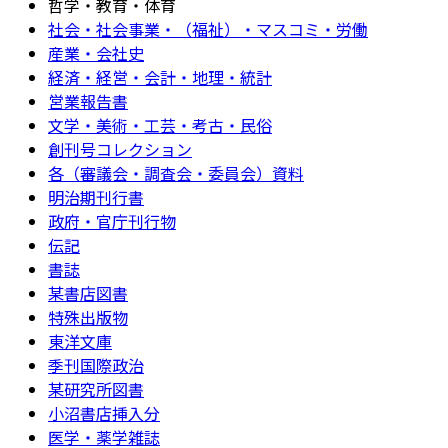
哲学・教育・体育
社会・社会事業・（福祉）・マスコミ・労働
産業・会社史
経済・経営・会計・地理・統計
営業報告書
文学・美術・工芸・考古・民俗
創刊号コレクション
各（審議会・調査会・委員会）資料
明治期刊行書
政府・官庁刊行物
伝記
書誌
某書店図書
特殊出版物
東洋文庫
季刊国際政治
某研究所図書
小沼書店挿入分
医学・薬学雑誌