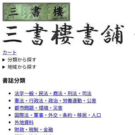
カート
分類から探す
地域から探す
書誌分類
法学一般・民法・商法・刑法・司法
憲法・行政法・政治・労働運動・公害
都市問題・環境・災害
国際法・軍事・外交・条約・移民・人口
外地資料
財政・税制・金融