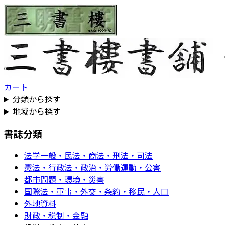
カート
分類から探す
地域から探す
書誌分類
法学一般・民法・商法・刑法・司法
憲法・行政法・政治・労働運動・公害
都市問題・環境・災害
国際法・軍事・外交・条約・移民・人口
外地資料
財政・税制・金融