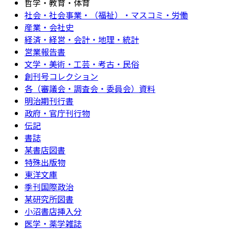
哲学・教育・体育
社会・社会事業・（福祉）・マスコミ・労働
産業・会社史
経済・経営・会計・地理・統計
営業報告書
文学・美術・工芸・考古・民俗
創刊号コレクション
各（審議会・調査会・委員会）資料
明治期刊行書
政府・官庁刊行物
伝記
書誌
某書店図書
特殊出版物
東洋文庫
季刊国際政治
某研究所図書
小沼書店挿入分
医学・薬学雑誌