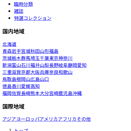
臨時分類
雑誌
特選コレクション
国内地域
北海道
青森
岩手
宮城
秋田
山形
福島
茨城
栃木
群馬
埼玉
千葉
東京
神奈川
新潟
富山
石川
福井
山梨
長野
岐阜
静岡
愛知
三重
滋賀
京都
大阪
兵庫
奈良
和歌山
鳥取
島根
岡山
広島
山口
徳島
香川
愛媛
高知
福岡
佐賀
長崎
熊本
大分
宮崎
鹿児島
沖縄
国際地域
アジア
ヨーロッパ
アメリカ
アフリカ
その他
トップ