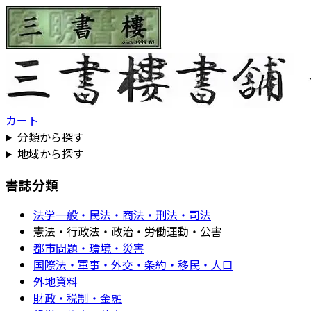
カート
分類から探す
地域から探す
書誌分類
法学一般・民法・商法・刑法・司法
憲法・行政法・政治・労働運動・公害
都市問題・環境・災害
国際法・軍事・外交・条約・移民・人口
外地資料
財政・税制・金融