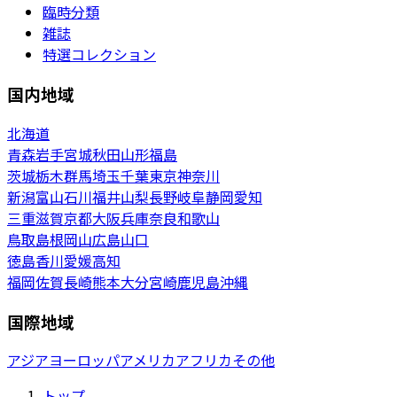
臨時分類
雑誌
特選コレクション
国内地域
北海道
青森
岩手
宮城
秋田
山形
福島
茨城
栃木
群馬
埼玉
千葉
東京
神奈川
新潟
富山
石川
福井
山梨
長野
岐阜
静岡
愛知
三重
滋賀
京都
大阪
兵庫
奈良
和歌山
鳥取
島根
岡山
広島
山口
徳島
香川
愛媛
高知
福岡
佐賀
長崎
熊本
大分
宮崎
鹿児島
沖縄
国際地域
アジア
ヨーロッパ
アメリカ
アフリカ
その他
トップ