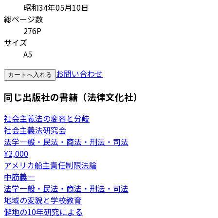
昭和34年05月10日
総ページ数
276P
サイズ
A5
お問い合わせ
カートへ入れる
同じ出版社の書籍（法律文化社）
社会主義法の変容と分岐
社会主義法研究会
法学一般・民法・商法・刑法・司法
¥
2,000
アメリカ船主責任制限法論
中筋義一
法学一般・民法・商法・刑法・司法
地域の変貌と学校教育
僻地の10年研究による