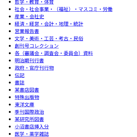
哲学・教育・体育
社会・社会事業・（福祉）・マスコミ・労働
産業・会社史
経済・経営・会計・地理・統計
営業報告書
文学・美術・工芸・考古・民俗
創刊号コレクション
各（審議会・調査会・委員会）資料
明治期刊行書
政府・官庁刊行物
伝記
書誌
某書店図書
特殊出版物
東洋文庫
季刊国際政治
某研究所図書
小沼書店挿入分
医学・薬学雑誌