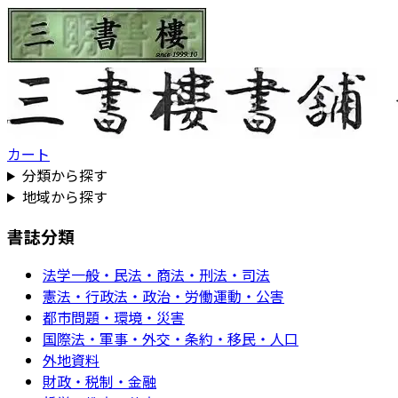
カート
分類から探す
地域から探す
書誌分類
法学一般・民法・商法・刑法・司法
憲法・行政法・政治・労働運動・公害
都市問題・環境・災害
国際法・軍事・外交・条約・移民・人口
外地資料
財政・税制・金融