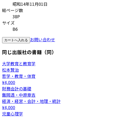
昭和14年11月01日
総ページ数
38P
サイズ
B6
お問い合わせ
カートへ入れる
同じ出版社の書籍（同）
大学教育と教育学
松本賢治
哲学・教育・体育
¥
4,000
財務会計の基礎
飯岡透・中原章吉
経済・経営・会計・地理・統計
¥
4,000
児童心理学