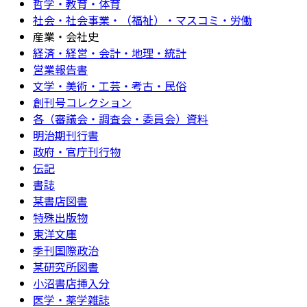
哲学・教育・体育
社会・社会事業・（福祉）・マスコミ・労働
産業・会社史
経済・経営・会計・地理・統計
営業報告書
文学・美術・工芸・考古・民俗
創刊号コレクション
各（審議会・調査会・委員会）資料
明治期刊行書
政府・官庁刊行物
伝記
書誌
某書店図書
特殊出版物
東洋文庫
季刊国際政治
某研究所図書
小沼書店挿入分
医学・薬学雑誌