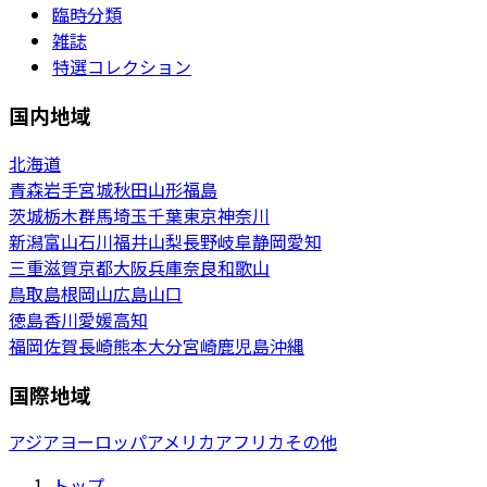
臨時分類
雑誌
特選コレクション
国内地域
北海道
青森
岩手
宮城
秋田
山形
福島
茨城
栃木
群馬
埼玉
千葉
東京
神奈川
新潟
富山
石川
福井
山梨
長野
岐阜
静岡
愛知
三重
滋賀
京都
大阪
兵庫
奈良
和歌山
鳥取
島根
岡山
広島
山口
徳島
香川
愛媛
高知
福岡
佐賀
長崎
熊本
大分
宮崎
鹿児島
沖縄
国際地域
アジア
ヨーロッパ
アメリカ
アフリカ
その他
トップ