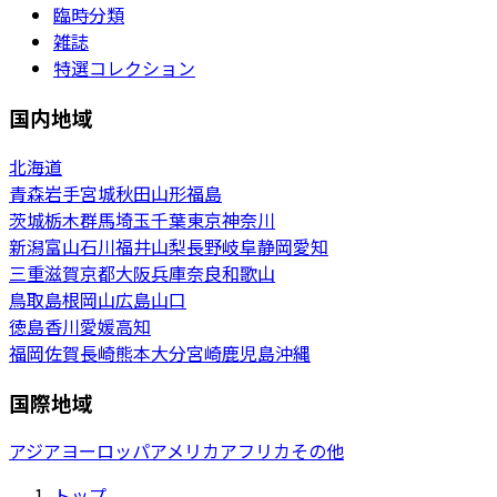
臨時分類
雑誌
特選コレクション
国内地域
北海道
青森
岩手
宮城
秋田
山形
福島
茨城
栃木
群馬
埼玉
千葉
東京
神奈川
新潟
富山
石川
福井
山梨
長野
岐阜
静岡
愛知
三重
滋賀
京都
大阪
兵庫
奈良
和歌山
鳥取
島根
岡山
広島
山口
徳島
香川
愛媛
高知
福岡
佐賀
長崎
熊本
大分
宮崎
鹿児島
沖縄
国際地域
アジア
ヨーロッパ
アメリカ
アフリカ
その他
トップ