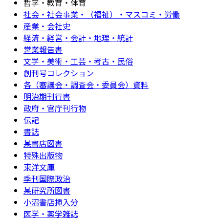
哲学・教育・体育
社会・社会事業・（福祉）・マスコミ・労働
産業・会社史
経済・経営・会計・地理・統計
営業報告書
文学・美術・工芸・考古・民俗
創刊号コレクション
各（審議会・調査会・委員会）資料
明治期刊行書
政府・官庁刊行物
伝記
書誌
某書店図書
特殊出版物
東洋文庫
季刊国際政治
某研究所図書
小沼書店挿入分
医学・薬学雑誌