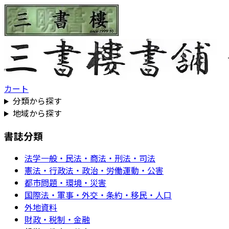
カート
分類から探す
地域から探す
書誌分類
法学一般・民法・商法・刑法・司法
憲法・行政法・政治・労働運動・公害
都市問題・環境・災害
国際法・軍事・外交・条約・移民・人口
外地資料
財政・税制・金融