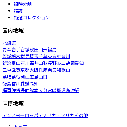
臨時分類
雑誌
特選コレクション
国内地域
北海道
青森
岩手
宮城
秋田
山形
福島
茨城
栃木
群馬
埼玉
千葉
東京
神奈川
新潟
富山
石川
福井
山梨
長野
岐阜
静岡
愛知
三重
滋賀
京都
大阪
兵庫
奈良
和歌山
鳥取
島根
岡山
広島
山口
徳島
香川
愛媛
高知
福岡
佐賀
長崎
熊本
大分
宮崎
鹿児島
沖縄
国際地域
アジア
ヨーロッパ
アメリカ
アフリカ
その他
トップ