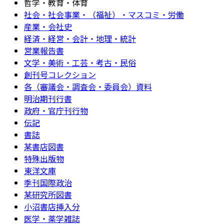
哲学・教育・体育
社会・社会事業・（福祉）・マスコミ・労働
産業・会社史
経済・経営・会計・地理・統計
営業報告書
文学・美術・工芸・考古・民俗
創刊号コレクション
各（審議会・調査会・委員会）資料
明治期刊行書
政府・官庁刊行物
伝記
書誌
某書店図書
特殊出版物
東洋文庫
季刊国際政治
某研究所図書
小沼書店挿入分
医学・薬学雑誌