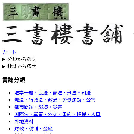
カート
分類から探す
地域から探す
書誌分類
法学一般・民法・商法・刑法・司法
憲法・行政法・政治・労働運動・公害
都市問題・環境・災害
国際法・軍事・外交・条約・移民・人口
外地資料
財政・税制・金融