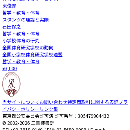
東俊郎
哲学・教育・体育
スタンツの理論と実際
石田保之
哲学・教育・体育
小学校体育の研究
全国体育研究学校の動向
全国小学校体育研究学校連盟
哲学・教育・体育
¥
3,000
当サイトについて
お問い合わせ
特定商取引に関する表記
プラ
イバシーポリシー
リンク集
東京都公安委員会許可済 許可番号：305479904432
© 2002-
2026
三書樓書舗
TEL: 03-3818-9140 / FAX: 03-5689-0098 / E-mail: