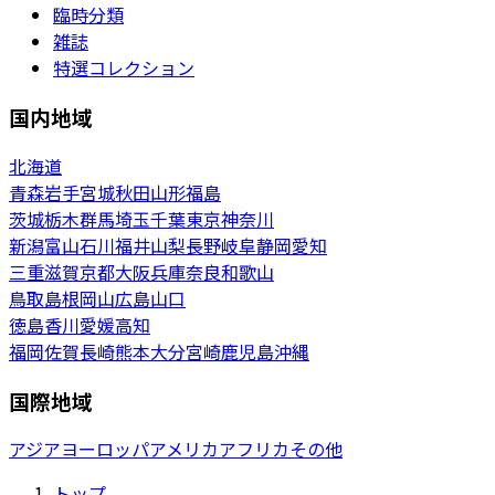
臨時分類
雑誌
特選コレクション
国内地域
北海道
青森
岩手
宮城
秋田
山形
福島
茨城
栃木
群馬
埼玉
千葉
東京
神奈川
新潟
富山
石川
福井
山梨
長野
岐阜
静岡
愛知
三重
滋賀
京都
大阪
兵庫
奈良
和歌山
鳥取
島根
岡山
広島
山口
徳島
香川
愛媛
高知
福岡
佐賀
長崎
熊本
大分
宮崎
鹿児島
沖縄
国際地域
アジア
ヨーロッパ
アメリカ
アフリカ
その他
トップ