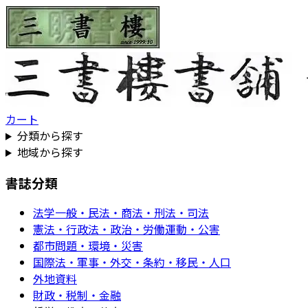
カート
分類から探す
地域から探す
書誌分類
法学一般・民法・商法・刑法・司法
憲法・行政法・政治・労働運動・公害
都市問題・環境・災害
国際法・軍事・外交・条約・移民・人口
外地資料
財政・税制・金融