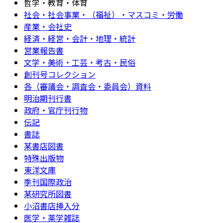
哲学・教育・体育
社会・社会事業・（福祉）・マスコミ・労働
産業・会社史
経済・経営・会計・地理・統計
営業報告書
文学・美術・工芸・考古・民俗
創刊号コレクション
各（審議会・調査会・委員会）資料
明治期刊行書
政府・官庁刊行物
伝記
書誌
某書店図書
特殊出版物
東洋文庫
季刊国際政治
某研究所図書
小沼書店挿入分
医学・薬学雑誌