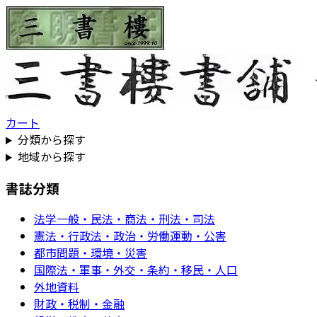
カート
分類から探す
地域から探す
書誌分類
法学一般・民法・商法・刑法・司法
憲法・行政法・政治・労働運動・公害
都市問題・環境・災害
国際法・軍事・外交・条約・移民・人口
外地資料
財政・税制・金融