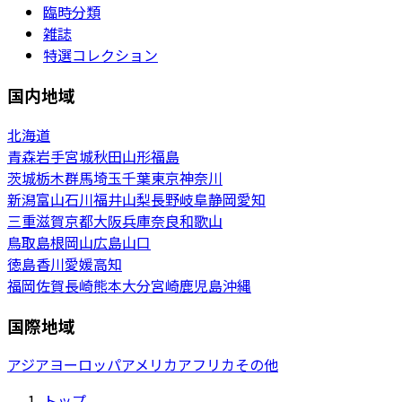
臨時分類
雑誌
特選コレクション
国内地域
北海道
青森
岩手
宮城
秋田
山形
福島
茨城
栃木
群馬
埼玉
千葉
東京
神奈川
新潟
富山
石川
福井
山梨
長野
岐阜
静岡
愛知
三重
滋賀
京都
大阪
兵庫
奈良
和歌山
鳥取
島根
岡山
広島
山口
徳島
香川
愛媛
高知
福岡
佐賀
長崎
熊本
大分
宮崎
鹿児島
沖縄
国際地域
アジア
ヨーロッパ
アメリカ
アフリカ
その他
トップ