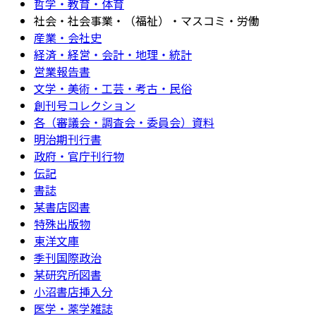
哲学・教育・体育
社会・社会事業・（福祉）・マスコミ・労働
産業・会社史
経済・経営・会計・地理・統計
営業報告書
文学・美術・工芸・考古・民俗
創刊号コレクション
各（審議会・調査会・委員会）資料
明治期刊行書
政府・官庁刊行物
伝記
書誌
某書店図書
特殊出版物
東洋文庫
季刊国際政治
某研究所図書
小沼書店挿入分
医学・薬学雑誌