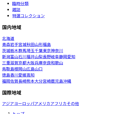
臨時分類
雑誌
特選コレクション
国内地域
北海道
青森
岩手
宮城
秋田
山形
福島
茨城
栃木
群馬
埼玉
千葉
東京
神奈川
新潟
富山
石川
福井
山梨
長野
岐阜
静岡
愛知
三重
滋賀
京都
大阪
兵庫
奈良
和歌山
鳥取
島根
岡山
広島
山口
徳島
香川
愛媛
高知
福岡
佐賀
長崎
熊本
大分
宮崎
鹿児島
沖縄
国際地域
アジア
ヨーロッパ
アメリカ
アフリカ
その他
トップ