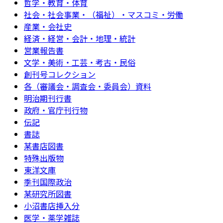
哲学・教育・体育
社会・社会事業・（福祉）・マスコミ・労働
産業・会社史
経済・経営・会計・地理・統計
営業報告書
文学・美術・工芸・考古・民俗
創刊号コレクション
各（審議会・調査会・委員会）資料
明治期刊行書
政府・官庁刊行物
伝記
書誌
某書店図書
特殊出版物
東洋文庫
季刊国際政治
某研究所図書
小沼書店挿入分
医学・薬学雑誌