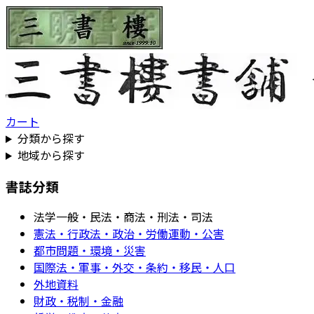
カート
分類から探す
地域から探す
書誌分類
法学一般・民法・商法・刑法・司法
憲法・行政法・政治・労働運動・公害
都市問題・環境・災害
国際法・軍事・外交・条約・移民・人口
外地資料
財政・税制・金融