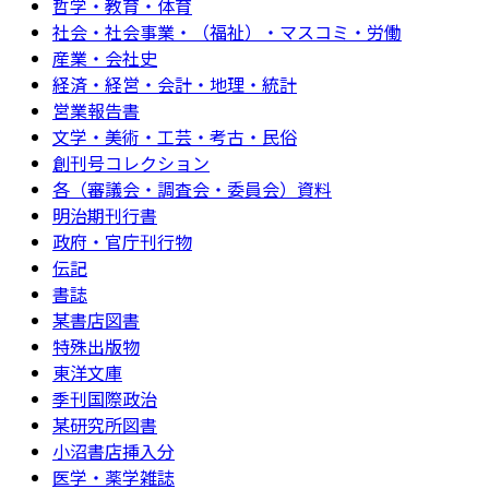
哲学・教育・体育
社会・社会事業・（福祉）・マスコミ・労働
産業・会社史
経済・経営・会計・地理・統計
営業報告書
文学・美術・工芸・考古・民俗
創刊号コレクション
各（審議会・調査会・委員会）資料
明治期刊行書
政府・官庁刊行物
伝記
書誌
某書店図書
特殊出版物
東洋文庫
季刊国際政治
某研究所図書
小沼書店挿入分
医学・薬学雑誌