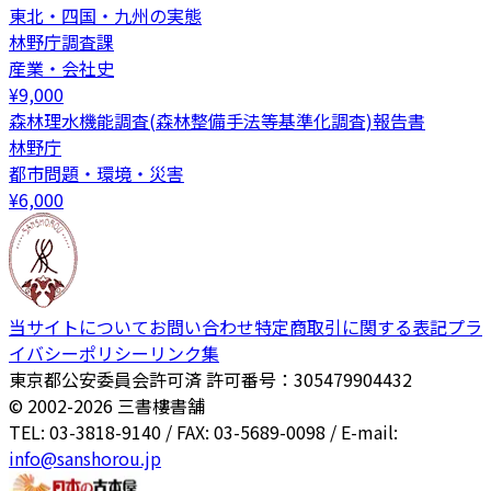
東北・四国・九州の実態
林野庁調査課
産業・会社史
¥
9,000
森林理水機能調査(森林整備手法等基準化調査)報告書
林野庁
都市問題・環境・災害
¥
6,000
当サイトについて
お問い合わせ
特定商取引に関する表記
プラ
イバシーポリシー
リンク集
東京都公安委員会許可済 許可番号：305479904432
© 2002-
2026
三書樓書舗
TEL: 03-3818-9140 / FAX: 03-5689-0098 / E-mail:
info@sanshorou.jp