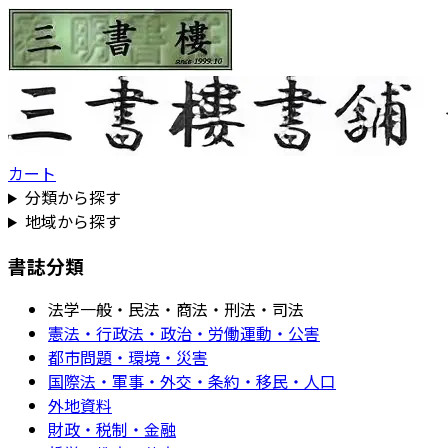
カート
分類から探す
地域から探す
書誌分類
法学一般・民法・商法・刑法・司法
憲法・行政法・政治・労働運動・公害
都市問題・環境・災害
国際法・軍事・外交・条約・移民・人口
外地資料
財政・税制・金融