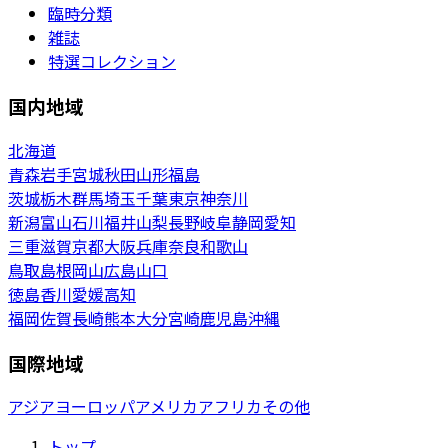
臨時分類
雑誌
特選コレクション
国内地域
北海道
青森
岩手
宮城
秋田
山形
福島
茨城
栃木
群馬
埼玉
千葉
東京
神奈川
新潟
富山
石川
福井
山梨
長野
岐阜
静岡
愛知
三重
滋賀
京都
大阪
兵庫
奈良
和歌山
鳥取
島根
岡山
広島
山口
徳島
香川
愛媛
高知
福岡
佐賀
長崎
熊本
大分
宮崎
鹿児島
沖縄
国際地域
アジア
ヨーロッパ
アメリカ
アフリカ
その他
トップ