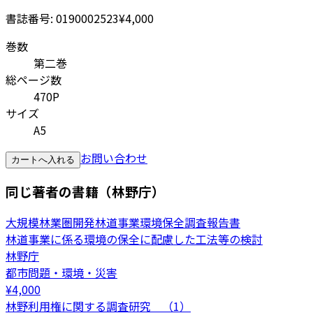
書誌番号:
0190002523
¥4,000
巻数
第二巻
総ページ数
470P
サイズ
A5
お問い合わせ
カートへ入れる
同じ著者の書籍（林野庁）
大規模林業圏開発林道事業環境保全調査報告書
林道事業に係る環境の保全に配慮した工法等の検討
林野庁
都市問題・環境・災害
¥
4,000
林野利用権に関する調査研究 （1）