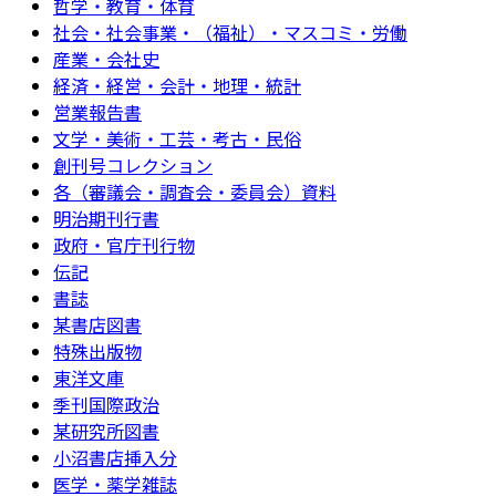
哲学・教育・体育
社会・社会事業・（福祉）・マスコミ・労働
産業・会社史
経済・経営・会計・地理・統計
営業報告書
文学・美術・工芸・考古・民俗
創刊号コレクション
各（審議会・調査会・委員会）資料
明治期刊行書
政府・官庁刊行物
伝記
書誌
某書店図書
特殊出版物
東洋文庫
季刊国際政治
某研究所図書
小沼書店挿入分
医学・薬学雑誌