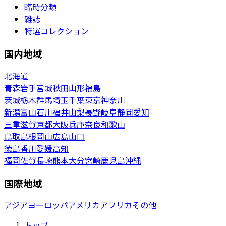
臨時分類
雑誌
特選コレクション
国内地域
北海道
青森
岩手
宮城
秋田
山形
福島
茨城
栃木
群馬
埼玉
千葉
東京
神奈川
新潟
富山
石川
福井
山梨
長野
岐阜
静岡
愛知
三重
滋賀
京都
大阪
兵庫
奈良
和歌山
鳥取
島根
岡山
広島
山口
徳島
香川
愛媛
高知
福岡
佐賀
長崎
熊本
大分
宮崎
鹿児島
沖縄
国際地域
アジア
ヨーロッパ
アメリカ
アフリカ
その他
トップ