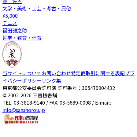
寮 佐吉
文学・美術・工芸・考古・民俗
¥
5,000
テニス
福田雅之助
哲学・教育・体育
当サイトについて
お問い合わせ
特定商取引に関する表記
プラ
イバシーポリシー
リンク集
東京都公安委員会許可済 許可番号：305479904432
© 2002-
2026
三書樓書舗
TEL: 03-3818-9140 / FAX: 03-5689-0098 / E-mail:
info@sanshorou.jp