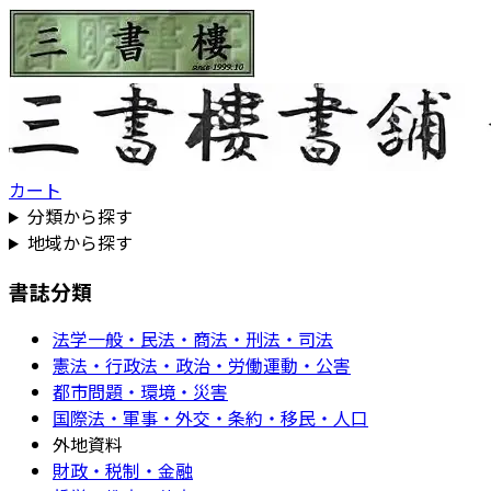
カート
分類から探す
地域から探す
書誌分類
法学一般・民法・商法・刑法・司法
憲法・行政法・政治・労働運動・公害
都市問題・環境・災害
国際法・軍事・外交・条約・移民・人口
外地資料
財政・税制・金融