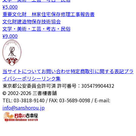
¥
5,000
重要文化財 林家住宅保存修理工事報告書
文化財建造物保存技術協会
文学・美術・工芸・考古・民俗
¥
9,000
当サイトについて
お問い合わせ
特定商取引に関する表記
プラ
イバシーポリシー
リンク集
東京都公安委員会許可済 許可番号：305479904432
© 2002-
2026
三書樓書舗
TEL: 03-3818-9140 / FAX: 03-5689-0098 / E-mail:
info@sanshorou.jp