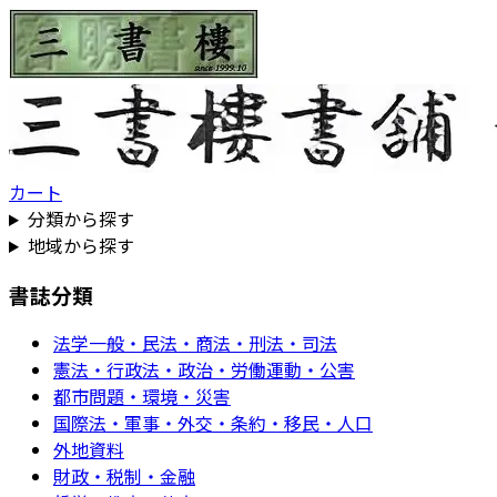
カート
分類から探す
地域から探す
書誌分類
法学一般・民法・商法・刑法・司法
憲法・行政法・政治・労働運動・公害
都市問題・環境・災害
国際法・軍事・外交・条約・移民・人口
外地資料
財政・税制・金融