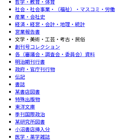
哲学・教育・体育
社会・社会事業・（福祉）・マスコミ・労働
産業・会社史
経済・経営・会計・地理・統計
営業報告書
文学・美術・工芸・考古・民俗
創刊号コレクション
各（審議会・調査会・委員会）資料
明治期刊行書
政府・官庁刊行物
伝記
書誌
某書店図書
特殊出版物
東洋文庫
季刊国際政治
某研究所図書
小沼書店挿入分
医学・薬学雑誌