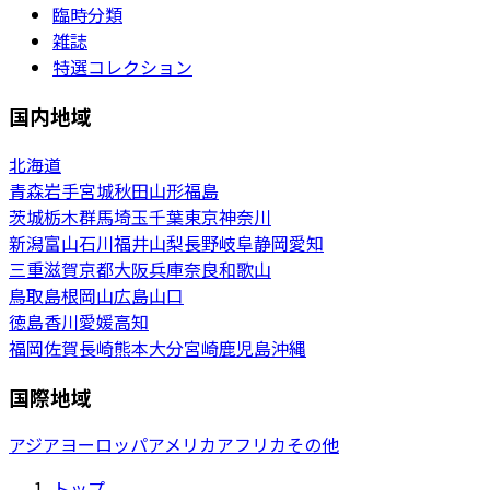
臨時分類
雑誌
特選コレクション
国内地域
北海道
青森
岩手
宮城
秋田
山形
福島
茨城
栃木
群馬
埼玉
千葉
東京
神奈川
新潟
富山
石川
福井
山梨
長野
岐阜
静岡
愛知
三重
滋賀
京都
大阪
兵庫
奈良
和歌山
鳥取
島根
岡山
広島
山口
徳島
香川
愛媛
高知
福岡
佐賀
長崎
熊本
大分
宮崎
鹿児島
沖縄
国際地域
アジア
ヨーロッパ
アメリカ
アフリカ
その他
トップ