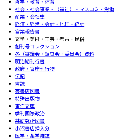
哲学・教育・体育
社会・社会事業・（福祉）・マスコミ・労働
産業・会社史
経済・経営・会計・地理・統計
営業報告書
文学・美術・工芸・考古・民俗
創刊号コレクション
各（審議会・調査会・委員会）資料
明治期刊行書
政府・官庁刊行物
伝記
書誌
某書店図書
特殊出版物
東洋文庫
季刊国際政治
某研究所図書
小沼書店挿入分
医学・薬学雑誌