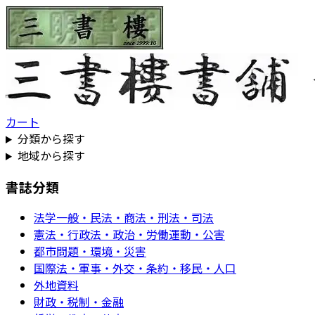
カート
分類から探す
地域から探す
書誌分類
法学一般・民法・商法・刑法・司法
憲法・行政法・政治・労働運動・公害
都市問題・環境・災害
国際法・軍事・外交・条約・移民・人口
外地資料
財政・税制・金融