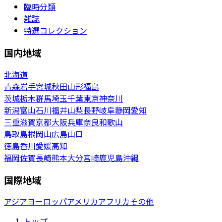
臨時分類
雑誌
特選コレクション
国内地域
北海道
青森
岩手
宮城
秋田
山形
福島
茨城
栃木
群馬
埼玉
千葉
東京
神奈川
新潟
富山
石川
福井
山梨
長野
岐阜
静岡
愛知
三重
滋賀
京都
大阪
兵庫
奈良
和歌山
鳥取
島根
岡山
広島
山口
徳島
香川
愛媛
高知
福岡
佐賀
長崎
熊本
大分
宮崎
鹿児島
沖縄
国際地域
アジア
ヨーロッパ
アメリカ
アフリカ
その他
トップ