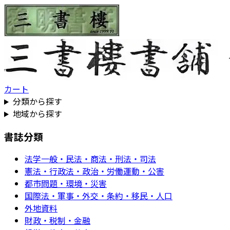
カート
分類から探す
地域から探す
書誌分類
法学一般・民法・商法・刑法・司法
憲法・行政法・政治・労働運動・公害
都市問題・環境・災害
国際法・軍事・外交・条約・移民・人口
外地資料
財政・税制・金融