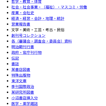
哲学・教育・体育
社会・社会事業・（福祉）・マスコミ・労働
産業・会社史
経済・経営・会計・地理・統計
営業報告書
文学・美術・工芸・考古・民俗
創刊号コレクション
各（審議会・調査会・委員会）資料
明治期刊行書
政府・官庁刊行物
伝記
書誌
某書店図書
特殊出版物
東洋文庫
季刊国際政治
某研究所図書
小沼書店挿入分
医学・薬学雑誌