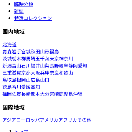
臨時分類
雑誌
特選コレクション
国内地域
北海道
青森
岩手
宮城
秋田
山形
福島
茨城
栃木
群馬
埼玉
千葉
東京
神奈川
新潟
富山
石川
福井
山梨
長野
岐阜
静岡
愛知
三重
滋賀
京都
大阪
兵庫
奈良
和歌山
鳥取
島根
岡山
広島
山口
徳島
香川
愛媛
高知
福岡
佐賀
長崎
熊本
大分
宮崎
鹿児島
沖縄
国際地域
アジア
ヨーロッパ
アメリカ
アフリカ
その他
トップ