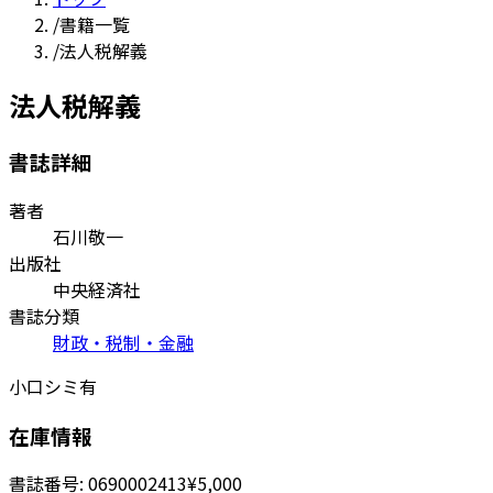
/
書籍一覧
/
法人税解義
法人税解義
書誌詳細
著者
石川敬一
出版社
中央経済社
書誌分類
財政・税制・金融
小口シミ有
在庫情報
書誌番号:
0690002413
¥5,000