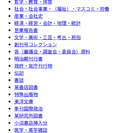
哲学・教育・体育
社会・社会事業・（福祉）・マスコミ・労働
産業・会社史
経済・経営・会計・地理・統計
営業報告書
文学・美術・工芸・考古・民俗
創刊号コレクション
各（審議会・調査会・委員会）資料
明治期刊行書
政府・官庁刊行物
伝記
書誌
某書店図書
特殊出版物
東洋文庫
季刊国際政治
某研究所図書
小沼書店挿入分
医学・薬学雑誌