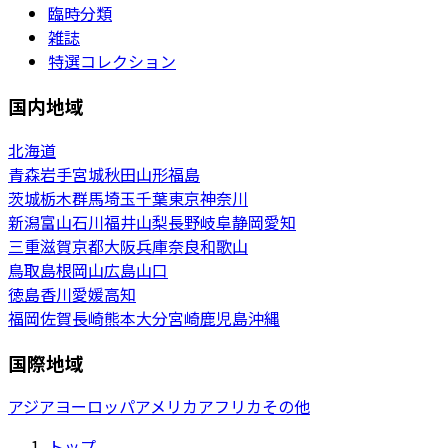
臨時分類
雑誌
特選コレクション
国内地域
北海道
青森
岩手
宮城
秋田
山形
福島
茨城
栃木
群馬
埼玉
千葉
東京
神奈川
新潟
富山
石川
福井
山梨
長野
岐阜
静岡
愛知
三重
滋賀
京都
大阪
兵庫
奈良
和歌山
鳥取
島根
岡山
広島
山口
徳島
香川
愛媛
高知
福岡
佐賀
長崎
熊本
大分
宮崎
鹿児島
沖縄
国際地域
アジア
ヨーロッパ
アメリカ
アフリカ
その他
トップ