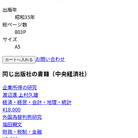
出版年
昭和35年
総ページ数
803P
サイズ
A5
お問い合わせ
カートへ入れる
同じ出版社の書籍（中央経済社）
企業所得の研究
渡辺進 上村久雄
経済・経営・会計・地理・統計
¥
18,000
外国為替判例研究
塩田親文
財政・税制・金融