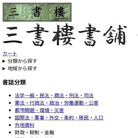
カート
分類から探す
地域から探す
書誌分類
法学一般・民法・商法・刑法・司法
憲法・行政法・政治・労働運動・公害
都市問題・環境・災害
国際法・軍事・外交・条約・移民・人口
外地資料
財政・税制・金融