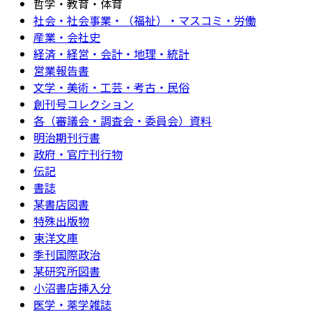
哲学・教育・体育
社会・社会事業・（福祉）・マスコミ・労働
産業・会社史
経済・経営・会計・地理・統計
営業報告書
文学・美術・工芸・考古・民俗
創刊号コレクション
各（審議会・調査会・委員会）資料
明治期刊行書
政府・官庁刊行物
伝記
書誌
某書店図書
特殊出版物
東洋文庫
季刊国際政治
某研究所図書
小沼書店挿入分
医学・薬学雑誌