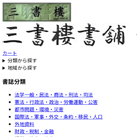
カート
分類から探す
地域から探す
書誌分類
法学一般・民法・商法・刑法・司法
憲法・行政法・政治・労働運動・公害
都市問題・環境・災害
国際法・軍事・外交・条約・移民・人口
外地資料
財政・税制・金融