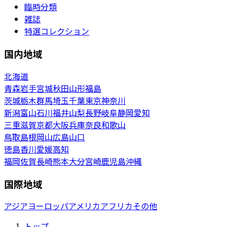
臨時分類
雑誌
特選コレクション
国内地域
北海道
青森
岩手
宮城
秋田
山形
福島
茨城
栃木
群馬
埼玉
千葉
東京
神奈川
新潟
富山
石川
福井
山梨
長野
岐阜
静岡
愛知
三重
滋賀
京都
大阪
兵庫
奈良
和歌山
鳥取
島根
岡山
広島
山口
徳島
香川
愛媛
高知
福岡
佐賀
長崎
熊本
大分
宮崎
鹿児島
沖縄
国際地域
アジア
ヨーロッパ
アメリカ
アフリカ
その他
トップ