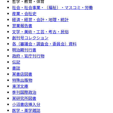
哲学・教育・体育
社会・社会事業・（福祉）・マスコミ・労働
産業・会社史
経済・経営・会計・地理・統計
営業報告書
文学・美術・工芸・考古・民俗
創刊号コレクション
各（審議会・調査会・委員会）資料
明治期刊行書
政府・官庁刊行物
伝記
書誌
某書店図書
特殊出版物
東洋文庫
季刊国際政治
某研究所図書
小沼書店挿入分
医学・薬学雑誌