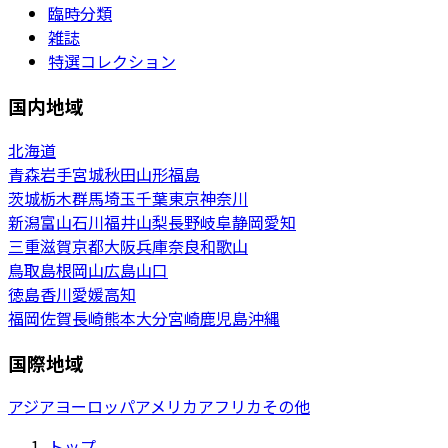
臨時分類
雑誌
特選コレクション
国内地域
北海道
青森
岩手
宮城
秋田
山形
福島
茨城
栃木
群馬
埼玉
千葉
東京
神奈川
新潟
富山
石川
福井
山梨
長野
岐阜
静岡
愛知
三重
滋賀
京都
大阪
兵庫
奈良
和歌山
鳥取
島根
岡山
広島
山口
徳島
香川
愛媛
高知
福岡
佐賀
長崎
熊本
大分
宮崎
鹿児島
沖縄
国際地域
アジア
ヨーロッパ
アメリカ
アフリカ
その他
トップ