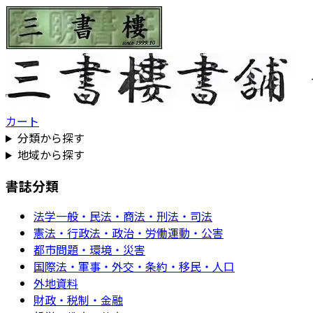
カート
分類から探す
地域から探す
書誌分類
法学一般・民法・商法・刑法・司法
憲法・行政法・政治・労働運動・公害
都市問題・環境・災害
国際法・軍事・外交・条約・移民・人口
外地資料
財政・税制・金融