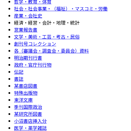
哲学・教育・体育
社会・社会事業・（福祉）・マスコミ・労働
産業・会社史
経済・経営・会計・地理・統計
営業報告書
文学・美術・工芸・考古・民俗
創刊号コレクション
各（審議会・調査会・委員会）資料
明治期刊行書
政府・官庁刊行物
伝記
書誌
某書店図書
特殊出版物
東洋文庫
季刊国際政治
某研究所図書
小沼書店挿入分
医学・薬学雑誌