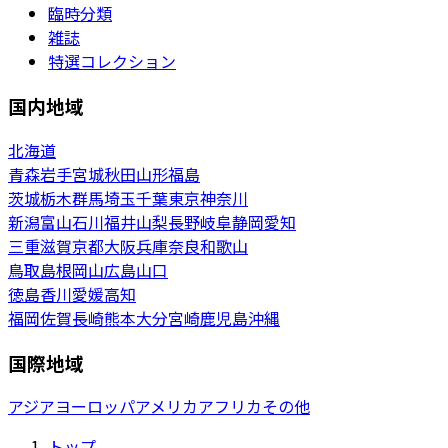
臨時分類
雑誌
特選コレクション
国内地域
北海道
青森
岩手
宮城
秋田
山形
福島
茨城
栃木
群馬
埼玉
千葉
東京
神奈川
新潟
富山
石川
福井
山梨
長野
岐阜
静岡
愛知
三重
滋賀
京都
大阪
兵庫
奈良
和歌山
鳥取
島根
岡山
広島
山口
徳島
香川
愛媛
高知
福岡
佐賀
長崎
熊本
大分
宮崎
鹿児島
沖縄
国際地域
アジア
ヨーロッパ
アメリカ
アフリカ
その他
トップ