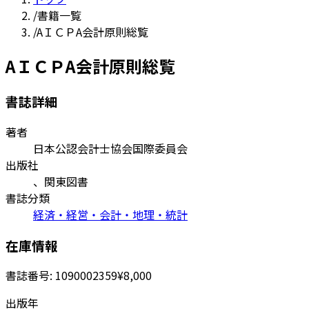
/
書籍一覧
/
AＩＣＰA会計原則総覧
AＩＣＰA会計原則総覧
書誌詳細
著者
日本公認会計士協会国際委員会
出版社
、関東図書
書誌分類
経済・経営・会計・地理・統計
在庫情報
書誌番号:
1090002359
¥8,000
出版年