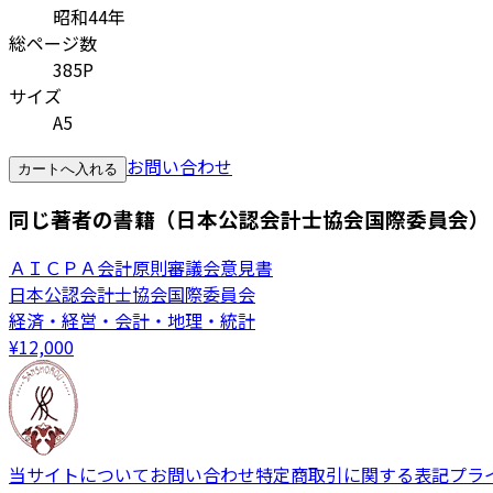
昭和44年
総ページ数
385P
サイズ
A5
お問い合わせ
カートへ入れる
同じ著者の書籍（日本公認会計士協会国際委員会）
ＡＩＣＰＡ会計原則審議会意見書
日本公認会計士協会国際委員会
経済・経営・会計・地理・統計
¥
12,000
当サイトについて
お問い合わせ
特定商取引に関する表記
プラ