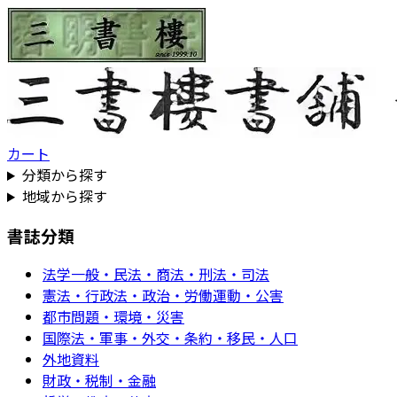
カート
分類から探す
地域から探す
書誌分類
法学一般・民法・商法・刑法・司法
憲法・行政法・政治・労働運動・公害
都市問題・環境・災害
国際法・軍事・外交・条約・移民・人口
外地資料
財政・税制・金融