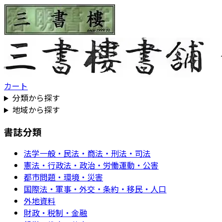
カート
分類から探す
地域から探す
書誌分類
法学一般・民法・商法・刑法・司法
憲法・行政法・政治・労働運動・公害
都市問題・環境・災害
国際法・軍事・外交・条約・移民・人口
外地資料
財政・税制・金融