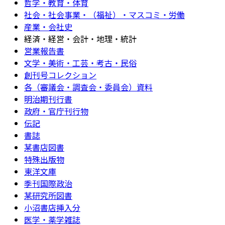
哲学・教育・体育
社会・社会事業・（福祉）・マスコミ・労働
産業・会社史
経済・経営・会計・地理・統計
営業報告書
文学・美術・工芸・考古・民俗
創刊号コレクション
各（審議会・調査会・委員会）資料
明治期刊行書
政府・官庁刊行物
伝記
書誌
某書店図書
特殊出版物
東洋文庫
季刊国際政治
某研究所図書
小沼書店挿入分
医学・薬学雑誌