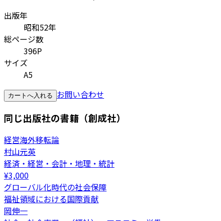
出版年
昭和52年
総ページ数
396P
サイズ
A5
お問い合わせ
カートへ入れる
同じ出版社の書籍（創成社）
経営海外移転論
村山元英
経済・経営・会計・地理・統計
¥
3,000
グローバル化時代の社会保障
福祉領域における国際貢献
岡伸一