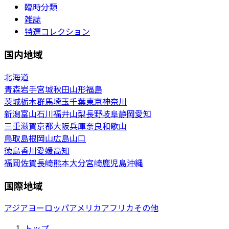
臨時分類
雑誌
特選コレクション
国内地域
北海道
青森
岩手
宮城
秋田
山形
福島
茨城
栃木
群馬
埼玉
千葉
東京
神奈川
新潟
富山
石川
福井
山梨
長野
岐阜
静岡
愛知
三重
滋賀
京都
大阪
兵庫
奈良
和歌山
鳥取
島根
岡山
広島
山口
徳島
香川
愛媛
高知
福岡
佐賀
長崎
熊本
大分
宮崎
鹿児島
沖縄
国際地域
アジア
ヨーロッパ
アメリカ
アフリカ
その他
トップ