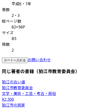
平成6・7年
巻数
2・3
総ページ数
82+56P
サイズ
B5
冊数
2
お問い合わせ
カートへ入れる
同じ著者の書籍（狛江市教育委員会）
狛江の古い道
狛江市教育委員会
文学・美術・工芸・考古・民俗
¥
2,500
狛江市の民家