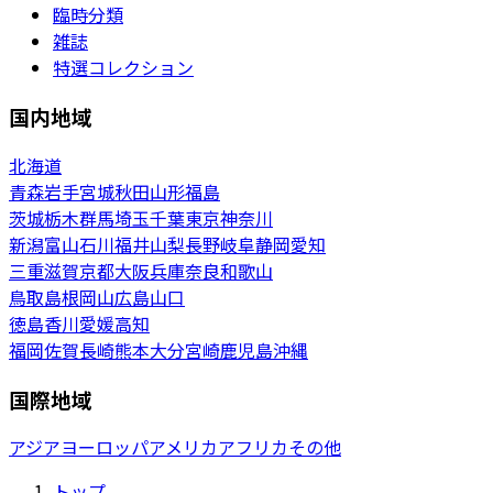
臨時分類
雑誌
特選コレクション
国内地域
北海道
青森
岩手
宮城
秋田
山形
福島
茨城
栃木
群馬
埼玉
千葉
東京
神奈川
新潟
富山
石川
福井
山梨
長野
岐阜
静岡
愛知
三重
滋賀
京都
大阪
兵庫
奈良
和歌山
鳥取
島根
岡山
広島
山口
徳島
香川
愛媛
高知
福岡
佐賀
長崎
熊本
大分
宮崎
鹿児島
沖縄
国際地域
アジア
ヨーロッパ
アメリカ
アフリカ
その他
トップ