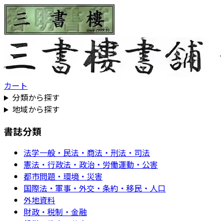
カート
分類から探す
地域から探す
書誌分類
法学一般・民法・商法・刑法・司法
憲法・行政法・政治・労働運動・公害
都市問題・環境・災害
国際法・軍事・外交・条約・移民・人口
外地資料
財政・税制・金融