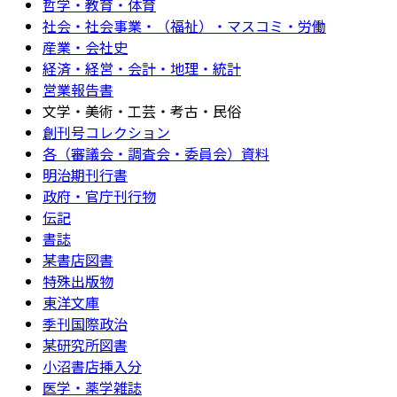
哲学・教育・体育
社会・社会事業・（福祉）・マスコミ・労働
産業・会社史
経済・経営・会計・地理・統計
営業報告書
文学・美術・工芸・考古・民俗
創刊号コレクション
各（審議会・調査会・委員会）資料
明治期刊行書
政府・官庁刊行物
伝記
書誌
某書店図書
特殊出版物
東洋文庫
季刊国際政治
某研究所図書
小沼書店挿入分
医学・薬学雑誌